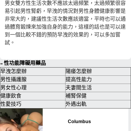
男女雙方性生活次數不應該太過頻繁，太過頻繁很容
易引起男性腎虧，早洩的情況對男性身體健康影響是
非常大的，建議性生活次數應該適當，平時也可以通
過體育鍛煉來加強自身的能力，這樣的話也是可以達
到一個比較不錯的預防早洩的效果的，可以多加嘗
試。
性功能障礙用藥品
➠
早洩怎麼辦
陽痿怎麼辦
男性攝護腺
提高性能力
男女性心理
夫妻間生活
健康飲食
補腎保健
性愛技巧
外遇出軌