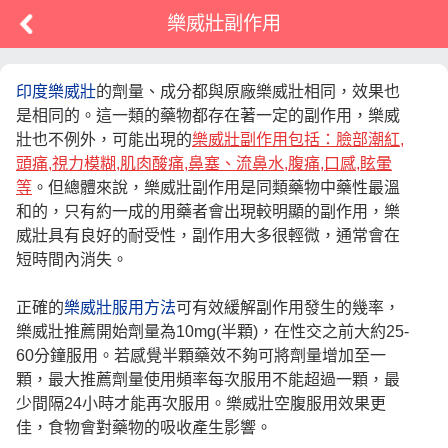
樂威壯副作用
印度樂威壯
的劑量、成分都與原廠樂威壯相同，效果也
是相同的。這一類的藥物都存在著一定的副作用，樂威
壯也不例外，可能出現的
樂威壯副作用包括：臉部潮紅,
頭痛,視力模糊,肌肉酸痛,鼻塞、流鼻水,腹痛,口感,眩暈
等
。但總體來說，樂威壯副作用是同類藥物中藥性最溫
和的，只有約一成的用藥者會出現較明顯的副作用，樂
威壯具有良好的耐受性，副作用大多很輕微，通常會在
短時間內消失
。
正確的
樂威壯服用方法
可有效緩解副作用發生的幾率，
樂威壯推薦開始劑量為10mg(半顆)，在性交之前大約25-
60分鐘服用。若感覺半顆藥效不夠可將劑量增加至一
顆，最大推薦劑量使用頻率每次服用不能超過一顆，最
少間隔24小時才能再次服用。樂威壯空腹服用效果更
佳，食物會對藥物的吸收產生影響。