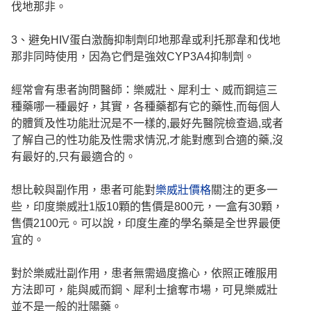
伐地那非。
3、避免HIV蛋白激酶抑制劑印地那韋或利托那韋和伐地
那非同時使用，因為它們是強效CYP3A4抑制劑。
經常會有患者詢問醫師：樂威壯、犀利士、威而鋼這三
種藥哪一種最好，其實，各種藥都有它的藥性,而每個人
的體質及性功能壯況是不一樣的,最好先醫院檢查過,或者
了解自己的性功能及性需求情況,才能對應到合適的藥,沒
有最好的,只有最適合的。
想比較與副作用，患者可能對
樂威壯價格
關注的更多一
些，印度樂威壯1版10顆的售價是800元，一盒有30顆，
售價2100元。可以說，印度生產的學名藥是全世界最便
宜的。
對於樂威壯副作用，患者無需過度擔心，依照正確服用
方法即可，能與威而鋼、犀利士搶奪市場，可見樂威壯
並不是一般的壯陽藥。