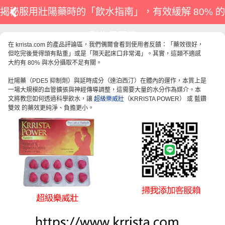
揭秘服用壯陽藥時的「飲水指南」，有效緩解 80% 的
副作用不適
在 krrista.com 的產品評論區，我們偶爾會看到使用者反饋：「藥效很好，
但吃完後覺得頭有點重」或是「隔天起床口非常渴」。其實，這類不適感
大約有 80% 與水分攝取不足有關。
壯陽藥（PDE5 抑制劑）與延時成分（達泊西汀）在體內的運作，本質上是
一場大規模的血管擴張與神經傳導調整，這需要大量的水分作為媒介。本
文將教您如何透過科學飲水，讓
超級樂威壯
（KRRISTA POWER） 或 藍鑽
雙效 的藥效更純淨、負擔更小。