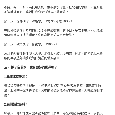
不要只吞一口水。請使用大約一瓶礦泉水的量，搭配溫開水服下。溫水能
加速藥錠崩解，讓活性成分更快進入小腸吸收。
第二步：等待期的「滲透水」（每 30 分鐘 100cc）
在服藥後到性行為前的這 1-2 小時緩衝期，請小口、多次地補水。這能確
保藥物進入血液循環時，你的身體處於高水合狀態。
第三步：戰鬥後的「修復水」（300cc）
激烈的親密活動伴隨著大量汗水排泄。結束後補充一杯水，能預防脫水導
致的半夜腿部抽筋或隔日清晨的偏頭痛。
三、 除了白開水，還有更好的選擇嗎？
1.蜂蜜水或糖水：
這是資深玩家的「祕技」。如果您對 必利勁成分 較為敏感，容易產生眩
暈，服藥時搭配淡蜂蜜水，其中的葡萄糖能穩定神經感受，大幅緩解副作
用。
2.避開酸性飲料：
檸檬水、柳橙汁或可樂等酸性飲料可能會干擾某些藥分子的結構，建議以