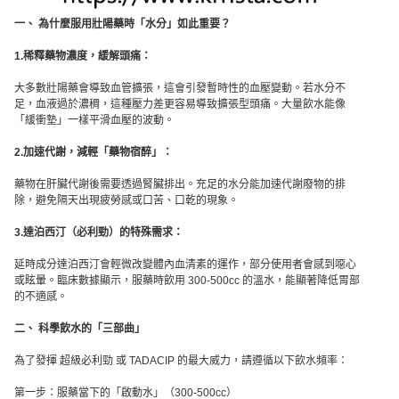
一、 為什麼服用壯陽藥時「水分」如此重要？
1.稀釋藥物濃度，緩解頭痛：
大多數壯陽藥會導致血管擴張，這會引發暫時性的血壓變動。若水分不
足，血液過於濃稠，這種壓力差更容易導致擴張型頭痛。大量飲水能像
「緩衝墊」一樣平滑血壓的波動。
2.加速代謝，減輕「藥物宿醉」：
藥物在肝臟代謝後需要透過腎臟排出。充足的水分能加速代謝廢物的排
除，避免隔天出現疲勞感或口苦、口乾的現象。
3.達泊西汀（必利勁）的特殊需求：
延時成分達泊西汀會輕微改變體內血清素的運作，部分使用者會感到噁心
或眩暈。臨床數據顯示，服藥時飲用 300-500cc 的溫水，能顯著降低胃部
的不適感。
二、 科學飲水的「三部曲」
為了發揮 超級必利勁 或 TADACIP 的最大威力，請遵循以下飲水頻率：
第一步：服藥當下的「啟動水」（300-500cc）