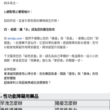
純水為主。
3.絕對禁止葡萄柚汁：
如前所述，這會引發危險的藥物相互作用。
四、 結語：讓「水」成為您的最佳助攻
在
krrista.com
，我們不僅關心您的「硬度」與「長度」，更關心您的「舒
適度」。壯陽藥不是仙丹，它是科學的產物。透過簡單的飲水管理，您可
以輕易地將副作用降到最低，將快感提升到最高。
下次服用您的「秘密武器」前，請先為自己準備好一瓶溫開水。這小小的
細節，將會是您從「用藥者」進化為「掌控者」的關鍵一步。
延伸閱讀：
果凍威而鋼使用心得分享：告別藥錠焦慮，開啟「速效」與「美味」的性
愛新體驗
超級犀利士與超級樂威壯該選哪款？
性功能障礙用藥品
➠
早洩怎麼辦
陽痿怎麼辦