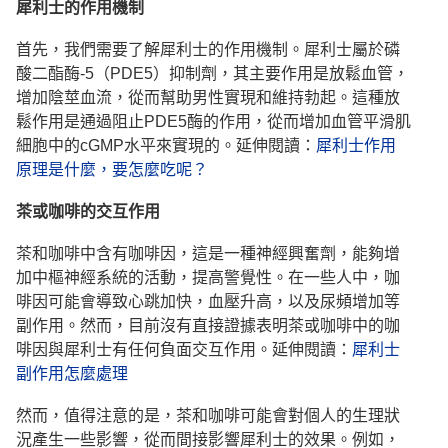
犀利士的作用機
制
首先，我們需要了解犀利士的作用機制。犀利士屬於磷
酸二酯酶-5（PDE5）抑制劑，其主要作用是放鬆血管，
增加陰莖血流，從而幫助男性實現和維持勃起。這種放
鬆作用是通過阻止PDE5酶的作用，從而增加血管平滑肌
細胞中的cGMP水平來實現的。延伸閱讀：
犀利士作用
原理是什麼，要怎麼吃呢？
茶或咖啡的交互作
用
茶和咖啡中含有咖啡因，這是一種神經興奮劑，能夠增
加中樞神經系統的活動，提高警覺性。在一些人中，咖
啡因可能會導致心跳加快，血壓升高，以及尿頻增加等
副作用。然而，目前沒有直接證據表明茶或咖啡中的咖
啡因與犀利士有任何負面交互作用。延伸閱讀：
犀利士
副作用怎麼處理
然而，值得注意的是，茶和咖啡可能會對個人的生理狀
況產生一些影響，從而間接影響犀利士的效果。例如，