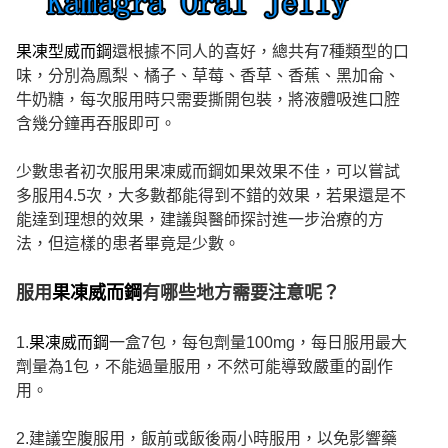
果凍型威而鋼
還根據不同人的喜好，總共有7種類型的口
味，分別為鳳梨、橘子、草莓、香草、香蕉、黑加侖、
牛奶糖，每次服用時只需要撕開包裝，將液體吸進口腔
含幾分鐘再吞服即可。
少數患者初次服用果凍威而鋼如果效果不佳，可以嘗試
多服用4.5次，大多數都能得到不錯的效果，若果還是不
能達到理想的效果，建議與醫師探討進一步治療的方
法，但這樣的患者畢竟是少數。
服用
果凍威而鋼
有哪些地方需要注意呢？
1.
果凍威而鋼
一盒7包，每包劑量100mg，每日服用最大
劑量為1包，不能過量服用，不然可能導致嚴重的副作
用。
2.建議空腹服用，飯前或飯後兩小時服用，以免影響藥