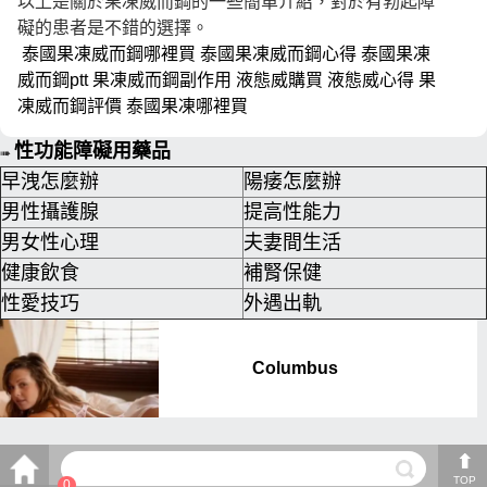
以上是關於果凍威而鋼的一些簡單介紹，對於有勃起障
礙的患者是不錯的選擇。
泰國果凍威而鋼哪裡買
泰國果凍威而鋼心得
泰國果凍
威而鋼ptt
果凍威而鋼副作用
液態威購買
液態威心得
果
凍威而鋼評價
泰國果凍哪裡買
性功能障礙用藥品
➠
早洩怎麼辦
陽痿怎麼辦
男性攝護腺
提高性能力
男女性心理
夫妻間生活
健康飲食
補腎保健
性愛技巧
外遇出軌
TOP
0