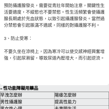
預防攝護腺發炎，需要從青壯年開始注意，關鍵性生
活要適度，不縱慾也不要禁慾。性生活頻繁會使攝護
腺長期處於充血狀態，以致引起攝護腺發炎。當然過
分禁慾會引起脹滿不適感，同樣的對攝護腺不利。
3、防止受寒：
不要久坐在涼椅上，因為寒冷可以使交感神經興奮增
強，引起尿潲留，導致尿道內壓增大，而引起逆流。
性功能障礙用藥品
➠
早洩怎麼辦
陽痿怎麼辦
男性攝護腺
提高性能力
男女性心理
夫妻間生活