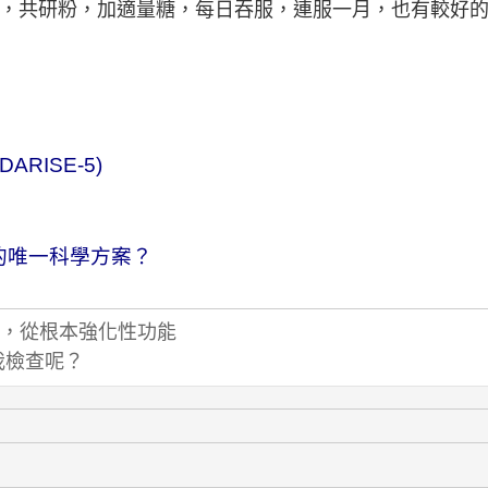
克，共研粉，加適量糖，每日吞服，連服一月，也有較好
RISE-5)
的唯一科學方案？
，從根本強化性功能
我檢查呢？