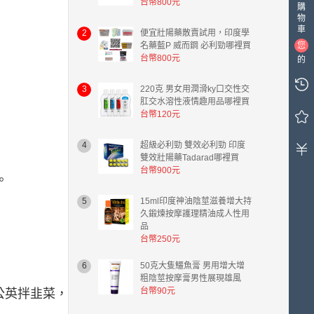
台幣800元
購
物
車
2
便宜壯陽藥散賣試用，印度學
名藥藍P 威而鋼 必利勁哪裡買
您
台幣800元
的
購
物
3
220克 男女用潤滑ky口交性交
肛交水溶性液情趣用品哪裡買
車
台幣120元
中
有
0
4
超級必利勁 雙效必利勁 印度
雙效壯陽藥Tadarad哪裡買
件
台幣900元
商
。
品，
總
5
15ml印度神油陰莖滋養增大持
久鍛煉按摩護理精油成人性用
計
品
金
台幣250元
額
台
6
50克大隻鱷魚膏 男用增大增
幣
粗陰莖按摩膏男性展現雄風
0.00
台幣90元
公英拌韭菜，
元。