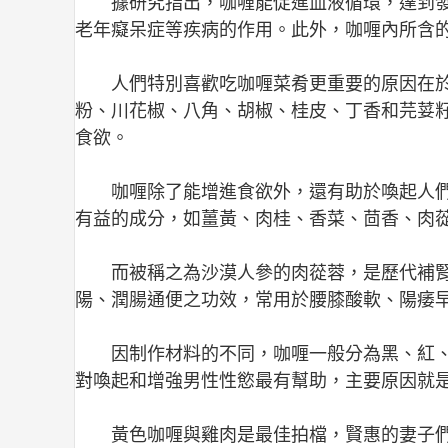
據研究指出，咖喱能促進血液循環，達到
老年癡呆症等疾病的作用。此外，咖喱內所含
人們特別喜歡吃咖喱菜肴更重要的原因在
粉、川花椒、八角、胡椒、桂皮、丁香和芫荽
食欲。
咖喱除了能增進食欲外，還有助於喚起人們
有益的成分，如薑黃、肉桂、香菜、茴香、肉
而被稱之為沙漠人參的肉蓯蓉，是歷代補
陽、潤腸通便之功效，常用於腰膝酸軟、陽痿
因制作材料的不同，咖喱一般分為黑、紅、黃
對喚起和增強男性性慾最有幫助，主要原因就
黃色咖喱與雞肉是最佳拍檔，賢惠的妻子