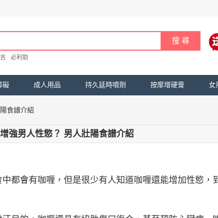
吉
必利勁
障礙
成人用品
持久延時噴劑
按摩增硬膏
女
壯陽食譜介紹
增強男人性慾？ 男人壯陽食譜介紹
食中都會有咖喱，但是很少有人知道咖喱還能增加性慾，