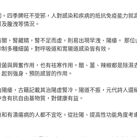
切。四季脾旺不受邪，人對感染和疾病的抵抗免疫能力就
冒及腹洩等情況。
關，腎藏精，腎不足而虛，則易出現早洩、陽痿。 那位
抑制多種細菌，對呼吸道和胃腸道感染皆有效。
殺菌與興奮作用，也有祛寒作用。醋、薑、辣椒都是除濕
，起到強身、預防感冒的作用。
治陽痿，古籍記載其治陽虛腎冷，陽道不振，元代詩人還
中含有抗自由基物質，對健康有益。
重和有潰瘍病的人都不宜吃。從壯陽、提高性功能角度考