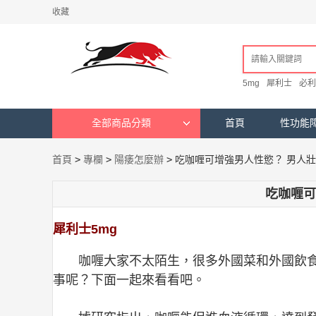
收藏
5mg
犀利士
必利
全部商品分類
首頁
性功能
首頁
>
專欄
>
陽痿怎麼辦
>
吃咖喱可增強男人性慾？ 男人
吃咖喱可
犀利士5mg
咖喱大家不太陌生，很多外國菜和外國飲
事呢？下面一起來看看吧。