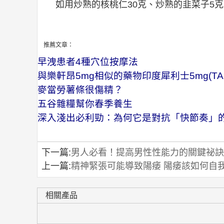
如用炒熟的核桃仁30克、炒熟的韭菜子5
推薦文章：
早洩患者4種穴位按摩法
與樂軒昂5mg相似的藥物印度犀利士5mg(TADA
麥當勞薯條很傷精？
五谷雜糧幫你春季養生
深入淺出必利勁：為何它是對抗「快節奏」
下一篇:
男人必看！提高男性性能力的關鍵祕訣
上一篇:
精神緊張可能導致陽痿 陽痿該如何自
相關產品