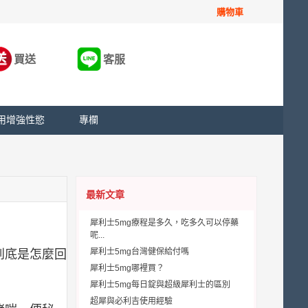
購物車
買送
客服
用增強性慾
專欄
最新文章
犀利士5mg療程是多久，吃多久可以停藥
呢...
犀利士5mg台灣健保給付嗎
到底是怎麼回
犀利士5mg哪裡買？
犀利士5mg每日錠與超級犀利士的區別
超犀與必利吉使用經驗