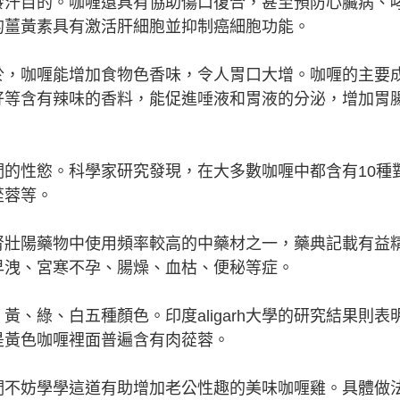
發汗目的。咖喱還具有協助傷口復合，甚至預防心臟病、
的薑黃素具有激活肝細胞並抑制癌細胞功能。
於，咖喱能增加食物色香味，令人胃口大增。咖喱的主要
籽等含有辣味的香料，能促進唾液和胃液的分泌，增加胃
的性慾。科學家研究發現，在大多數咖喱中都含有10種
蓯蓉等。
腎壯陽藥物中使用頻率較高的中藥材之一，藥典記載有益
早洩、宮寒不孕、腸燥、血枯、便秘等症。
、綠、白五種顏色。印度aligarh大學的研究結果則表
是黃色咖喱裡面普遍含有肉蓯蓉。
們不妨學學這道有助增加老公性趣的美味咖喱雞。具體做