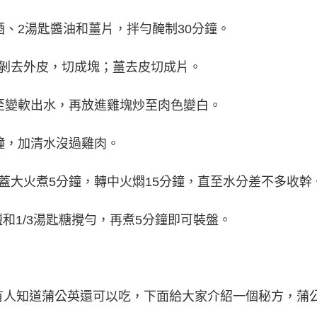
酒、2湯匙醬油和薑片，拌勻醃制30分鐘。
蔥剝去外皮，切成塊；薑去皮切成片。
至變軟出水，再放進雞塊炒至肉色變白。
鐘，加清水沒過雞肉。
蓋大火煮5分鐘，轉中火燜15分鐘，直至水分差不多收幹
鹽和1/3湯匙糖攪勻，再煮5分鐘即可裝盤。
有人知道蒲公英還可以吃，下面給大家介紹一個秘方，蒲