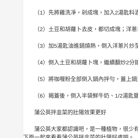
（1）先將雞洗凈，剁成塊，加入2湯匙料
（2）土豆和胡蘿卜去皮，都切成塊；洋
（3）加5湯匙油進鍋燒熱，倒入洋蔥片炒
（4）倒入土豆和胡蘿卜塊，繼續翻炒2分
（5）將咖喱粉全部倒入鍋內拌勻，蓋上鍋
（6）揭蓋後，倒入半袋鮮牛奶、1/2湯匙
蒲公英拌韭菜的壯陽效果更好
蒲公英大家都認識吧，是一種植物，很少
下面一起來看看蒲公英拌韭菜的壯陽好處吧。