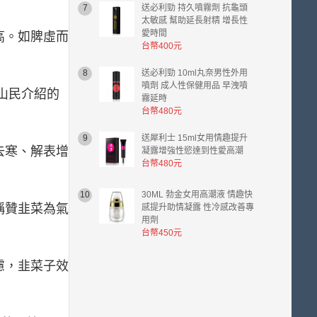
7
送必利勁 持久噴霧劑 抗龜頭
太敏感 幫助延長射精 增長性
愛時間
高。如脾虛而
台幣400元
8
送必利勁 10ml丸奈男性外用
噴劑 成人性保健用品 早洩噴
山民介紹的
霧延時
台幣480元
9
送犀利士 15ml女用情趣提升
去寒、解表增
凝露增強性慾達到性愛高潮
台幣480元
10
30ML 勃金女用高潮液 情趣快
稱贊韭菜為氣
感提升助情凝露 性冷感改善專
用劑
台幣450元
慮，韭菜子效