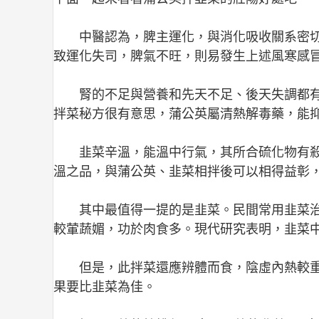
中醫認為，脾主運化，與消化吸收關系密
致運化失司，脾氣不旺，則易發生上述風寒感
腎的不足與營養和先天不足、後天失調都有
拌菜秘方很有意思，蒲公英屬清熱解毒藥，能
韭菜辛溫，能溫中行氣，其所合硫化物有
溫之品，與蒲公英、韭菜相拌後可以相得益彰
其中最值得一提的是韭菜。民間常用韭菜
較葷蔬媚，功於肉食多。現代研究表明，韭菜
但是，此拌菜還應辨體而食，陰虛內熱較
果要比韭菜為佳。