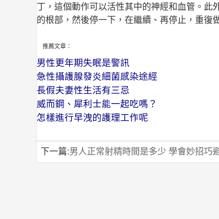
丁，這個動作可以活性其中的神經和血管。此
的根部，然後停一下，在繼續、再停止，重復
推薦文章：
男性更年期失眠是警訊
急性攝護腺發炎細菌感染途經
長假夫妻性生活有三忌
威而鋼、犀利士能一起吃嗎？
怎樣進行早洩的護理工作呢
下一篇:
男人正常射精時間是多少 學會妙招巧