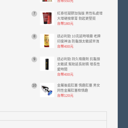
台幣550元
7
紅泰坦凝膠加強版 男性私處增
大增硬按摩膏 勃起更堅挺
台幣180元
8
送必利勁 10克延時噴霧 老牌
印度神油 防龜頭太敏感早洩
台幣400元
9
送必利勁 持久噴霧劑 抗龜頭
太敏感 幫助延長射精 增長性
愛時間
台幣400元
10
金屬後庭肛塞 情趣肛塞 男女
同性金屬肛塞栓情趣
台幣120元