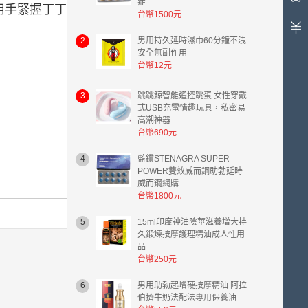
症
用手緊握丁丁
有
台幣1500元
0
件
2
男用持久延時濕巾60分鐘不洩
商
安全無副作用
品，
台幣12元
總
計
3
跳跳鯨智能遙控跳蛋 女性穿戴
金
式USB充電情趣玩具，私密易
額
高潮神器
台
台幣690元
幣
4
藍鑽STENAGRA SUPER
0.00
POWER雙效威而鋼助勃延時
元。
威而鋼網購
台幣1800元
5
15ml印度神油陰莖滋養增大持
久鍛煉按摩護理精油成人性用
品
台幣250元
6
男用助勃起增硬按摩精油 阿拉
伯擠牛奶法配法專用保養油