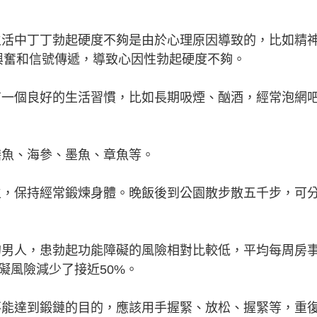
生活中丁丁勃起硬度不夠是由於心理原因導致的，比如精
興奮和信號傳遞，導致心因性勃起硬度不夠。
有一個良好的生活習慣，比如長期吸煙、酗酒，經常泡網
鱔魚、海參、墨魚、章魚等。
生，保持經常鍛煉身體。晚飯後到公園散步散五千步，可
的男人，患勃起功能障礙的風險相對比較低，平均每周房事
礙風險減少了接近50%。
不能達到鍛鏈的目的，應該用手握緊、放松、握緊等，重