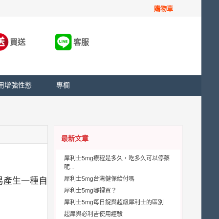
購物車
買送
客服
用增強性慾
專欄
最新文章
犀利士5mg療程是多久，吃多久可以停藥
呢...
犀利士5mg台灣健保給付嗎
易產生一種自
犀利士5mg哪裡買？
犀利士5mg每日錠與超級犀利士的區別
超犀與必利吉使用經驗