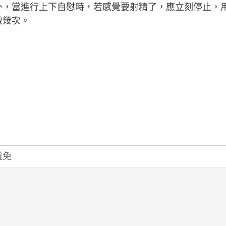
外，當進行上下自慰時，若感覺要射精了，應立刻停止，
做幾次。
避免