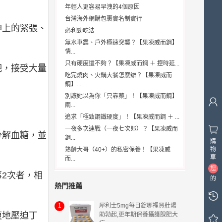
年輕人更容易早洩的4個原因
台灣海外網購包裹實名制實行
神上的緊張、
必利勁吃法
無水車震、戶外極速突襲？【果凍威而鋼】
情...
只有硬度還不夠？【果凍威而鋼 ＋ 控時延...
吧，接受大量
吃完燒肉、火鍋大餐怎麼辦？【果凍威而
鋼】...
別讓她以為你「只靠藥」！【果凍威而鋼】
兩...
追求「極致鋼鐵硬度」！【果凍威而鋼 ＋ ...
一夜多次連戰（一夜七次郎）？【果凍威而
分解血糖，並
鋼...
購
物
熟齡大哥（40+）的私密保養！【果凍威
車
而...
您
2次者，相
的
熱門推薦
購
物
1
犀利士5mg每日錠哪裡買壯陽
車
復地壓迫丁
助勃起,更年期保養攝護腺肥大
中