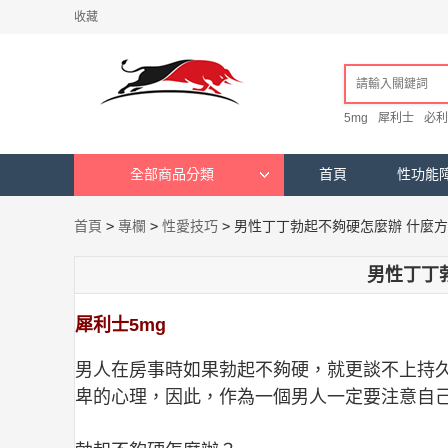
收藏
5mg
犀利士
必利
全部商品分類
首頁
性功能
首頁
>
專欄
>
性愛技巧
>
男性丁丁勃起不夠硬怎麼辦 什麼
男性丁丁
犀利士5mg
男人在房事時如果勃起不夠硬，就更談不上持
卑的心理，因此，作為一個男人一定要注意自