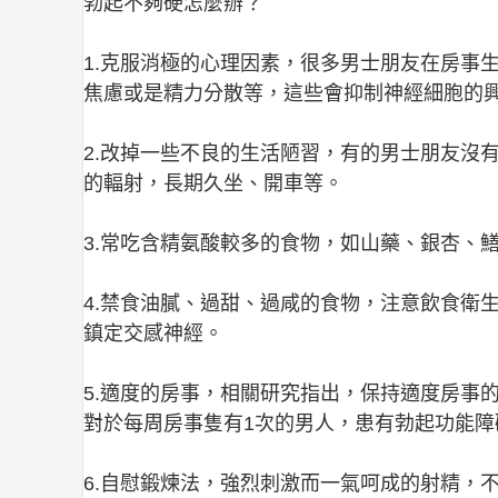
勃起不夠硬怎麼辦？
1.克服消極的心理因素，很多男士朋友在房事
焦慮或是精力分散等，這些會抑制神經細胞的
2.改掉一些不良的生活陋習，有的男士朋友沒
的輻射，長期久坐、開車等。
3.常吃含精氨酸較多的食物，如山藥、銀杏、
4.禁食油膩、過甜、過咸的食物，注意飲食衛
鎮定交感神經。
5.適度的房事，相關研究指出，保持適度房事
對於每周房事隻有1次的男人，患有勃起功能障
6.自慰鍛煉法，強烈刺激而一氣呵成的射精，