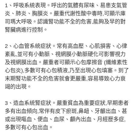
1、呼吸系統表現。呼出的氣體有尿味、易患支氣管
炎、肺炎、胸膜炎。嚴重代謝性酸中毒時,可顯示庫
司瑪大呼吸。認識腎功能不全的危害,能夠及早的對
腎臟病進行控制。
2、心血管系統症狀。常有高血壓、心肌損害、心律
紊亂,並可有小動脈、視網膜小動脈硬化可影響視力
及視網膜出血。嚴重者可顯示心包摩擦音 (纖維素性
心包炎),多數可有心包積液,乃至出現心包填塞。到了
末期腎功能不全的危害就會更嚴重,容易導致心力衰
竭的出現。
3、造血系統腎症狀。嚴重貧血為重要症狀,早期患者
多有出血傾向,常伴有皮下瘀斑,鼻衄、牙齦出血、甚
或出現嘔血、便血、血尿、顱內出血、月經歷多症,
多數可有心包出血。