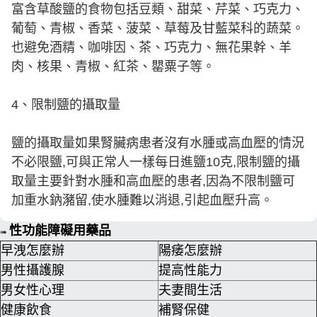
富含草酸鹽的食物包括豆類、甜菜、芹菜、巧克力、
葡萄、青椒、香菜、菠菜、草莓及甘藍菜科的蔬菜。
也避免酒精、咖啡因、茶、巧克力、無花果幹、羊
肉、核果、青椒、紅茶、罌粟子等。
4、限制鹽的攝取量
鹽的攝取量如果腎臟病患者沒有水腫或高血壓的情況
不必限鹽,可與正常人一樣每日進鹽10克,限制鹽的攝
取量主要針對水腫和高血壓的患者,因為不限制鹽可
加重水鈉瀦留,使水腫難以消退,引起血壓升高。
性功能障礙用藥品
➠
早洩怎麼辦
陽痿怎麼辦
男性攝護腺
提高性能力
男女性心理
夫妻間生活
健康飲食
補腎保健