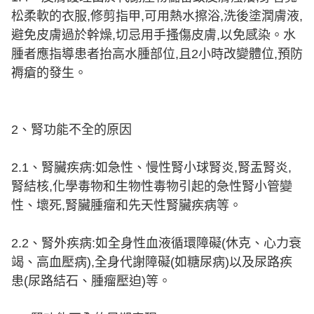
松柔軟的衣服,修剪指甲,可用熱水擦浴,洗後塗潤膚液,
避免皮膚過於幹燥,切忌用手搔傷皮膚,以免感染。水
腫者應指導患者抬高水腫部位,且2小時改變體位,預防
褥瘡的發生。
2、腎功能不全的原因
2.1、腎臟疾病:如急性、慢性腎小球腎炎,腎盂腎炎,
腎結核,化學毒物和生物性毒物引起的急性腎小管變
性、壞死,腎臟腫瘤和先天性腎臟疾病等。
2.2、腎外疾病:如全身性血液循環障礙(休克、心力衰
竭、高血壓病),全身代謝障礙(如糖尿病)以及尿路疾
患(尿路結石、腫瘤壓迫)等。