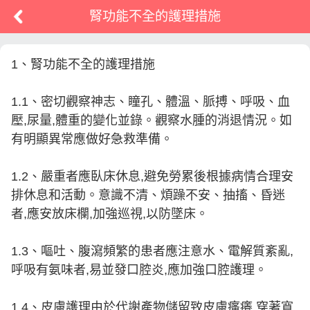
腎功能不全的護理措施
1、腎功能不全的護理措施
1.1、密切觀察神志、瞳孔、體溫、脈搏、呼吸、血
壓,尿量,體重的變化並錄。觀察水腫的消退情況。如
有明顯異常應做好急救準備。
1.2、嚴重者應臥床休息,避免勞累後根據病情合理安
排休息和活動。意識不清、煩躁不安、抽搐、昏迷
者,應安放床欄,加強巡視,以防墜床。
1.3、嘔吐、腹瀉頻繁的患者應注意水、電解質紊亂,
呼吸有氨味者,易並發口腔炎,應加強口腔護理。
1.4、皮膚護理由於代謝產物儲留致皮膚瘙癢,穿著寬