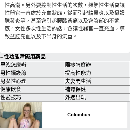
性高潮。另外要控制性生活的次數，頻繁性生活會讓
性器官一直處於充血狀態，從而引起精囊炎以及攝護
腺發炎等，甚至會引起腰酸背痛以及會陰部的不適
感。女性多次性生活的話，會讓性器官一直充血，導
致盆腔充血以及下半身的沉重。
性功能障礙用藥品
➠
早洩怎麼辦
陽痿怎麼辦
男性攝護腺
提高性能力
男女性心理
夫妻間生活
健康飲食
補腎保健
性愛技巧
外遇出軌