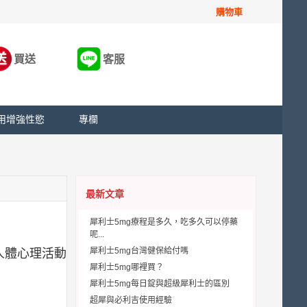
購物車
買送
客服
用增強性慾
專欄
最新文章
犀利士5mg療程是多久，吃多久可以停藥
呢...
犀利士5mg台灣健保給付嗎
人體心理活動
犀利士5mg哪裡買？
犀利士5mg每日錠與超級犀利士的區別
超犀與必利吉使用經驗