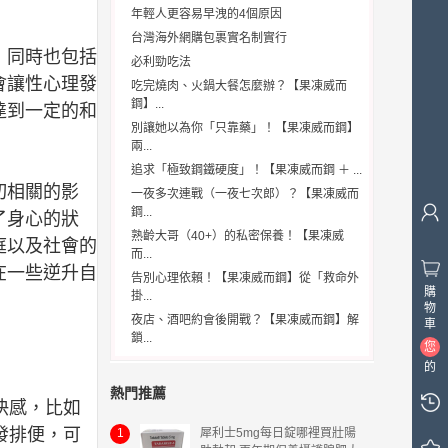
年輕人更容易早洩的4個原因
台灣海外網購包裹實名制實行
，同時也包括
必利勁吃法
會讓性心理發
吃完燒肉、火鍋大餐怎麼辦？【果凍威而
鋼】...
達到一定的和
別讓她以為你「只靠藥」！【果凍威而鋼】
兩...
追求「極致鋼鐵硬度」！【果凍威而鋼 ＋ ...
切相關的影
一夜多次連戰（一夜七次郎）？【果凍威而
鋼...
了身心的狀
熟齡大哥（40+）的私密保養！【果凍威
庭以及社會的
而...
在一些逆升自
告別心理依賴！【果凍威而鋼】從「救命外
購
掛...
物
夜店、酒吧約會後開戰？【果凍威而鋼】解
車
鎖...
您
的
購
熱門推薦
快感，比如
物
車
發排便，可
1
犀利士5mg每日錠哪裡買壯陽
中