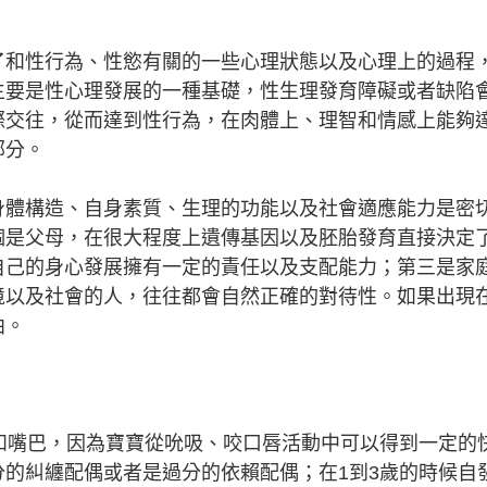
了和性行為、性慾有關的一些心理狀態以及心理上的過程
主要是性心理發展的一種基礎，性生理發育障礙或者缺陷
際交往，從而達到性行為，在肉體上、理智和情感上能夠
部分。
身體構造、自身素質、生理的功能以及社會適應能力是密
個是父母，在很大程度上遺傳基因以及胚胎發育直接決定
自己的身心發展擁有一定的責任以及支配能力；第三是家
境以及社會的人，往往都會自然正確的對待性。如果出現
曲。
和嘴巴，因為寶寶從吮吸、咬口唇活動中可以得到一定的
的糾纏配偶或者是過分的依賴配偶；在1到3歲的時候自