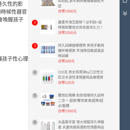
助勃起,更年期保養攝護腺肥大
持久性的影
有
症
的時候性器官
台幣1500元
0
件
會喚醒孩子
2
嚴重早洩怎麼辦？必利勁+延
商
時噴劑雙效合併改善持久力！
品，
台幣1500元
總
計
3
持久訓練器哪裡買 男用手動飛
金
機杯哪裡買 早洩降低敏感度延
額
時訓練
台
讓孩子性心理
台幣200元
幣
0.00
4
220克 男女用潤滑ky口交性交
元。
肛交水溶性液情趣用品哪裡買
台幣120元
5
雙效壯陽藥 助勃增硬持久延時
二合一 超犀/雙效果凍/超樂/超
必/藍鑽
台幣1500元
6
水晶狼牙套 增大增粗持久神龍
套 夫妻快速高潮助性情趣用品