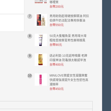
哪裡買
台幣200元
7
男用助勃起增硬按摩精油 阿拉
伯擠牛奶法配法專用保養油
台幣550元
8
50克大隻鱷魚膏 男用增大增
粗陰莖按摩膏男性展現雄風
台幣90元
9
送必利勁 10克延時噴霧 老牌
印度神油 防龜頭太敏感早洩
台幣400元
10
MINILOVE微愛女性凝露興奮
快感增強液提升女生性慾性高
潮頻率
台幣450元