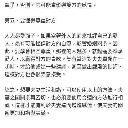
競爭，否則，它可能會影響雙方的感情。
第五、要懂得尊重對方
人人都愛面子，如果當著外人的面來批評自己的愛
人，最有可能挫傷對方的自尊，影響婚姻關系。因
此，要學會相互尊重，那裡的人越多，就越需要奉承
愛人，以贏得對方的青睞。隻有當這對夫妻單獨在一
起時，才給他或她一些建議，甚至做出嚴肅的批評，
這樣對方也會很樂意接受。
總之，想要夫妻生活和諧，可以使用以上的方法，夫
妻之間關系再密切，也必須要使用合適的方法進行相
處，這樣才能有利於夫妻這間增進感情，使夫妻的關
系更加和諧與美滿。