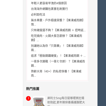
年輕人更容易早洩的4個原因
台灣海外網購包裹實名制實行
必利勁吃法
無水車震、戶外極速突襲？【果凍威而鋼】
情...
只有硬度還不夠？【果凍威而鋼 ＋ 控時延...
吃完燒肉、火鍋大餐怎麼辦？【果凍威而
鋼】...
別讓她以為你「只靠藥」！【果凍威而鋼】
兩...
追求「極致鋼鐵硬度」！【果凍威而鋼 ＋ ...
一夜多次連戰（一夜七次郎）？【果凍威而
鋼...
熟齡大哥（40+）的私密保養！【果凍威
而...
熱門推薦
1
犀利士5mg每日錠哪裡買壯陽
助勃起,更年期保養攝護腺肥大