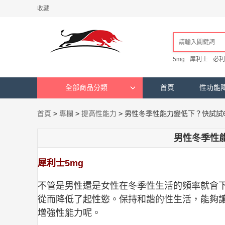
收藏
5mg
犀利士
必利
全部商品分類
首頁
性功能
首頁
>
專欄
>
提高性能力
>
男性冬季性能力變低下？快試試
男性冬季性
犀利士5mg
不管是男性還是女性在冬季性生活的頻率就會
從而降低了起性慾。保持和諧的性生活，能夠
增強性能力呢。