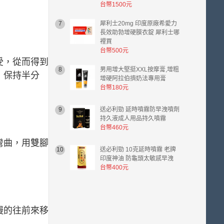
台幣1500元
金
額
7
犀利士20mg 印度原廠希愛力
台
長效助勃增硬膜衣錠 犀利士哪
幣
裡買
0.00
台幣500元
元。
受，從而得到
8
男用增大堅挺XXL按摩膏,增粗
，保持半分
增硬阿拉伯擠奶法專用膏
台幣180元
9
送必利勁 延時噴霧防早洩噴劑
持久液成人用品持久噴霧
台幣460元
彎曲，用雙腳
10
送必利勁 10克延時噴霧 老牌
印度神油 防龜頭太敏感早洩
台幣400元
慢的往前來移