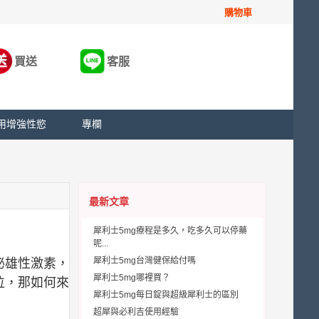
購物車
買送
客服
用增強性慾
專欄
最新文章
犀利士5mg療程是多久，吃多久可以停藥
呢...
犀利士5mg台灣健保給付嗎
泌雄性激素，
犀利士5mg哪裡買？
位，那如何來
犀利士5mg每日錠與超級犀利士的區別
超犀與必利吉使用經驗