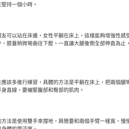
天堅持一個小時。
朋友可以站在床邊，女性平躺在床上，這樣能夠增強性感
步，膝蓋稍微彎曲往下壓，一直讓大腿後側全部伸直為止
性應該多進行練習，具體的方法是平躺在床上，把兩個腿
半身直線，要繃緊腹部和臀部的肌肉。
的方法是使用雙手來撐地，肩膀要和兩個手臂一樣寬，慢