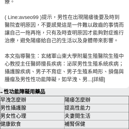
療。
( Line:avseo99 )提示，男性在出現陽痿後要及時到
醫院查明原因，不要感覺這是一件難以啟齒的事情而
讓自己一拖再拖，只有及時查明原因才能夠對症進行
治療，避免陽痿給自己的生活以及身體帶來影響。
本文指導醫生：玄緒軍山東大學附屬生殖醫院生殖中
心教授主任醫師擅長疾病：泌尿男性生殖系統疾病；
攝護腺疾病、男子不育症、男子生殖系畸形、損傷與
腫瘤及男性性功能障礙，如早洩、男...[詳細]
性功能障礙用藥品
➠
早洩怎麼辦
陽痿怎麼辦
男性攝護腺
提高性能力
男女性心理
夫妻間生活
健康飲食
補腎保健