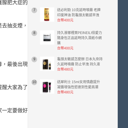
護腺肥大症的
幣
0.00
7
送必利勁 10克延時噴霧 老牌
元。
印度神油 防龜頭太敏感早洩
台幣400元
是去抽支煙，
8
持久液哪裡買PEINEILI倍愛力
隨身包正品延時持久濕紙巾網
購
台幣400元
9
龜頭太敏感怎麼辦 日本丸奈持
降，最後出現
久延時噴霧 防止早洩 持久液
台幣480元
10
送犀利士 15ml女用情趣提升
提醒大家為了
凝露增強性慾達到性愛高潮
台幣480元
家一定要做好