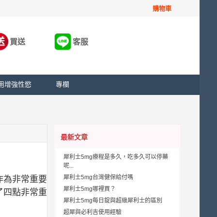
購物車
買送
客服
用增強性慾
專欄
最新文章
犀利士5mg療程是多久，吃多久可以停藥
呢...
犀利士5mg台灣健保給付嗎
作為非常重要
犀利士5mg哪裡買？
了四點非常重
犀利士5mg每日錠與超級犀利士的區別
超犀與必利吉使用經驗