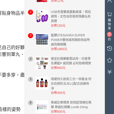
台幣12元
2
USB充電雙跳震動跳蛋｜情侶
等貼身物品半
調情、女性自慰兩用情趣玩具
購
首選
物
台幣150元
車
您
3
藍鑽STENAGRA SUPER
的
POWER雙效威而鋼助勃延時
威而鋼網購
購
己自己的好夥
台幣1800元
物
影響到睪丸、
車
4
便宜壯陽藥散賣試用，印度學
中
名藥藍P 威而鋼 必利勁哪裡買
有
台幣800元
0
不要多穿，盡
件
5
增硬持久助勃三合一保養油 阿
商
拉伯擠奶法JELQ配合訓練用
品，
油
總
台幣400元
計
金
6
樂威壯哪裡買 助勃起增硬壯陽
額
藥 樂威壯網購 Levifil-20mg
這樣的姿勢
台
台幣800元