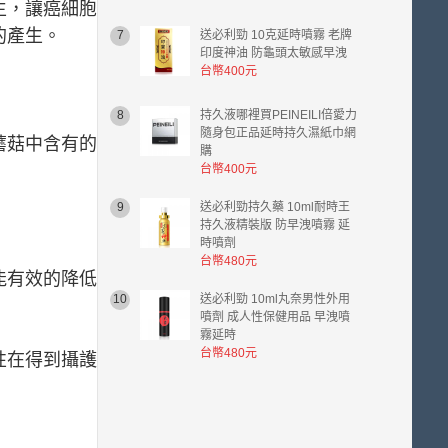
生，讓癌細胞
0.00
的產生。
7
送必利勁 10克延時噴霧 老牌
元。
印度神油 防龜頭太敏感早洩
台幣400元
8
持久液哪裡買PEINEILI倍愛力
隨身包正品延時持久濕紙巾網
蘑菇中含有的
購
台幣400元
9
送必利勁持久藥 10ml耐時王
持久液精裝版 防早洩噴霧 延
時噴劑
台幣480元
能有效的降低
10
送必利勁 10ml丸奈男性外用
噴劑 成人性保健用品 早洩噴
霧延時
台幣480元
性在得到攝護