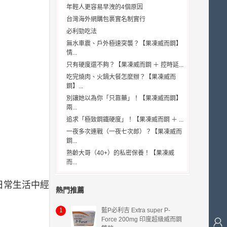
年輕人更容易早洩的4個原因
台灣海外網購包裹實名制實行
必利勁吃法
無水車震、戶外極速突襲？【果凍威而鋼】
情...
只有硬度還不夠？【果凍威而鋼 ＋ 控時延...
吃完燒肉、火鍋大餐怎麼辦？【果凍威而
鋼】...
別讓她以為你「只靠藥」！【果凍威而鋼】
兩...
追求「極致鋼鐵硬度」！【果凍威而鋼 ＋ ...
一夜多次連戰（一夜七次郎）？【果凍威而
鋼...
熟齡大哥（40+）的私密保養！【果凍威
而...
日常生活中經
熱門推薦
1
藍P必利吉 Extra super P-
Force 200mg 印度超級威而鋼