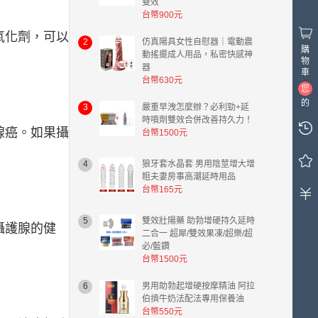
雙效
台幣900元
氧化劑，可以
2
仿真陽具女性自慰器｜電動震
購
動搖擺成人用品，私密快感神
物
器
車
台幣630元
您
的
3
嚴重早洩怎麼辦？必利勁+延
購
時噴劑雙效合併改善持久力！
腺癌。如果攝
物
台幣1500元
車
中
4
狼牙套水晶套 男用陰莖增大增
有
粗夫妻房事高潮延時用品
0
台幣165元
件
商
5
雙效壯陽藥 助勃增硬持久延時
攝護腺的健
品，
二合一 超犀/雙效果凍/超樂/超
總
必/藍鑽
計
台幣1500元
金
6
男用助勃起增硬按摩精油 阿拉
額
伯擠牛奶法配法專用保養油
台
台幣550元
幣