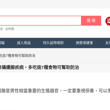
吉
必利勁
障礙
成人用品
持久延時噴劑
按摩增硬膏
女
吃這7種食物可幫助防治
患攝護腺疾病，多吃這7種食物可幫助防治
護腺是男性相當重要的生殖器官，一定要重視保養，可以