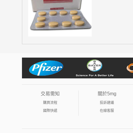
交易需知
關於5mg
購買流程
投訴建議
國際快遞
在線客服