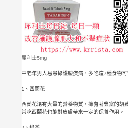
犀利士5mg
中老年男人易患攝護腺疾病，多吃這7種食物可
1、西蘭花
西蘭花還有大量的營養物質，擁有著豐富的胡
常吃西蘭花也能對皮膚帶來一定的保養作用。
2、綠茶