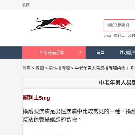
收藏
5mg
犀利士
必利
全部商品分類
首頁
性功能
首頁
>
專欄
>
男性攝護腺
>
中老年男人易患攝護腺疾病，多
中老年男人易
犀利士5mg
攝護腺疾病是男性疾病中比較常見的一種，攝
幫助保養攝護腺的食物。