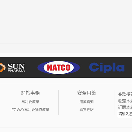
網站事務
安全用藥
谷歌搜
收藏本
易利委教學
用藥需知
訂閱本
EZ WAY易利委操作教學
真實經驗