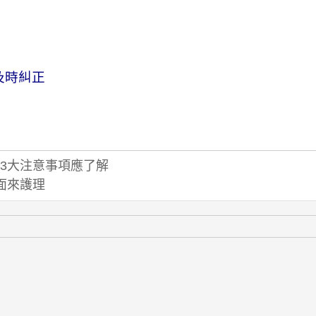
及時糾正
3大注意事項應了解
面來護理