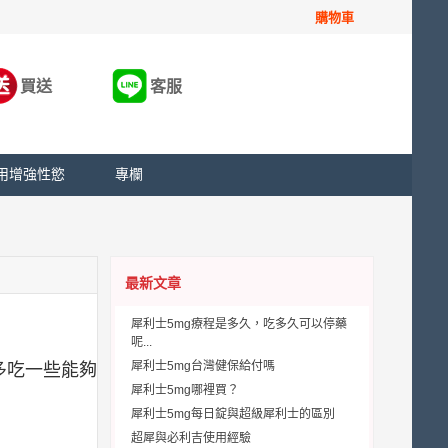
購物車
買送
客服
用增強性慾
專欄
最新文章
犀利士5mg療程是多久，吃多久可以停藥
呢...
犀利士5mg台灣健保給付嗎
多吃一些能夠
犀利士5mg哪裡買？
犀利士5mg每日錠與超級犀利士的區別
超犀與必利吉使用經驗