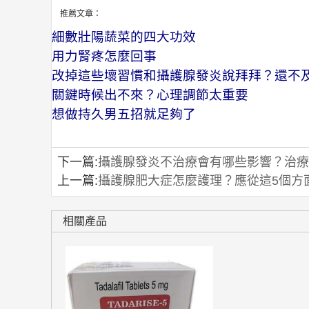
推薦文章：
細數壯陽蔬菜的四大功效
用力腎疼怎麼回事
改掉這些壞習慣和攝護腺發炎說拜拜？還不
關鍵時候出不來？心理調節太重要
想做持久男五招就足夠了
下一篇:
攝護腺發炎不治療會有哪些影響？治療
上一篇:
攝護腺肥大症怎麼護理？應從這5個方
相關產品