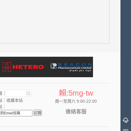
賴:5mg-tw
尋：
站：
收藏本站
周一至周六 9:00-22:00
站：
連絡客服