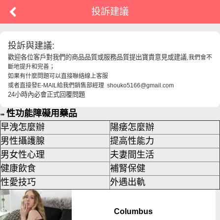
投訴建議
投訴與建議:
歡迎各位客戶對我們的商品品質或服務品質提出寶貴意見或建議,
我們會不
斷地提升和完善；
如果有什麼問題可以直接聯絡線上客服
或者直接發E-MAIL給我們銷售部經理 shouko5166@gmail.com
24小時內必會正式回覆問題
性功能障礙用藥品
➠
早洩怎麼辦
陽痿怎麼辦
男性攝護腺
提高性能力
男女性心理
夫妻間生活
健康飲食
補腎保健
性愛技巧
外遇出軌