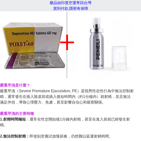
藥品由印度空運寄回台灣
貨到付款,隱密有保障
嚴重早洩是什麼？
嚴重早洩（Severe Premature Ejaculation, PE）是指男性在性行為中無法控制射
精，通常發生在插入陰道前或插入後短時間內（約1分鐘內）就射精，並且無法
滿足伴侶，導致心理壓力、焦慮，甚至影響自信心和親密關係。
嚴重早洩的主要特徵
1.射精時間極短
：通常在性交開始後1分鐘內射精，甚至在進入前就已經發生射
精。
2.無法控制射精：
即使刻意嘗試放慢節奏，仍然難以延遲射精時間。