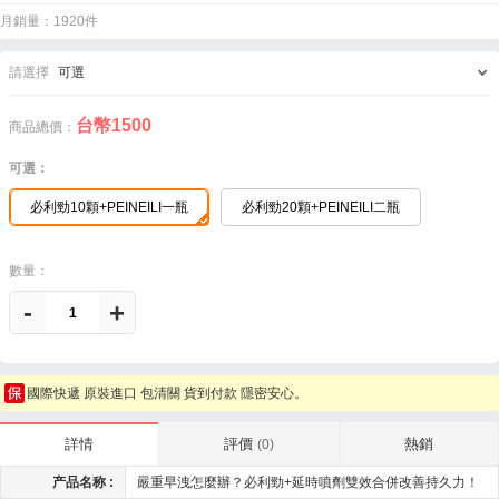
月銷量：1920件
請選擇
可選
台幣
1500
商品總價：
可選：
必利勁10顆+PEINEILI一瓶
必利勁20顆+PEINEILI二瓶
數量：
-
+
國際快遞 原裝進口 包清關 貨到付款 隱密安心。
評價
熱銷
詳情
(0)
产品名称 :
嚴重早洩怎麼辦？必利勁+延時噴劑雙效合併改善持久力！