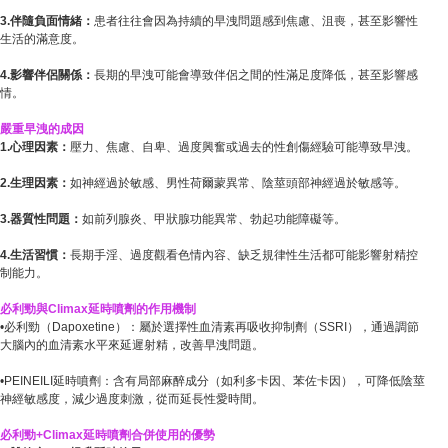
3.伴隨負面情緒：
患者往往會因為持續的早洩問題感到焦慮、沮喪，甚至影響性
生活的滿意度。
4.影響伴侶關係：
長期的早洩可能會導致伴侶之間的性滿足度降低，甚至影響感
情。
嚴重早洩的成因
1.心理因素：
壓力、焦慮、自卑、過度興奮或過去的性創傷經驗可能導致早洩。
2.生理因素：
如神經過於敏感、男性荷爾蒙異常、陰莖頭部神經過於敏感等。
3.器質性問題：
如前列腺炎、甲狀腺功能異常、勃起功能障礙等。
4.生活習慣：
長期手淫、過度觀看色情內容、缺乏規律性生活都可能影響射精控
制能力。
必利勁與Climax延時噴劑的作用機制
•必利勁（Dapoxetine）：屬於選擇性血清素再吸收抑制劑（SSRI），通過調節
大腦內的血清素水平來延遲射精，改善早洩問題。
•PEINEILI延時噴劑：含有局部麻醉成分（如利多卡因、苯佐卡因），可降低陰莖
神經敏感度，減少過度刺激，從而延長性愛時間。
必利勁+Climax延時噴劑合併使用的優勢