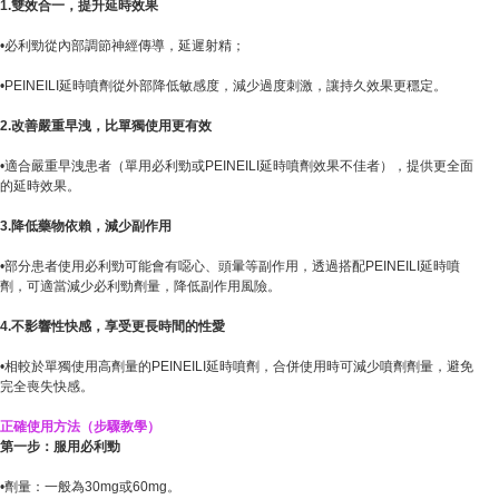
1.雙效合一，提升延時效果
•必利勁從內部調節神經傳導，延遲射精；
•PEINEILI延時噴劑從外部降低敏感度，減少過度刺激，讓持久效果更穩定。
2.改善嚴重早洩，比單獨使用更有效
•適合嚴重早洩患者（單用必利勁或PEINEILI延時噴劑效果不佳者），提供更全面
的延時效果。
3.降低藥物依賴，減少副作用
•部分患者使用必利勁可能會有噁心、頭暈等副作用，透過搭配PEINEILI延時噴
劑，可適當減少必利勁劑量，降低副作用風險。
4.不影響性快感，享受更長時間的性愛
•相較於單獨使用高劑量的PEINEILI延時噴劑，合併使用時可減少噴劑劑量，避免
完全喪失快感。
正確使用方法（步驟教學）
第一步：服用必利勁
•劑量：一般為30mg或60mg。