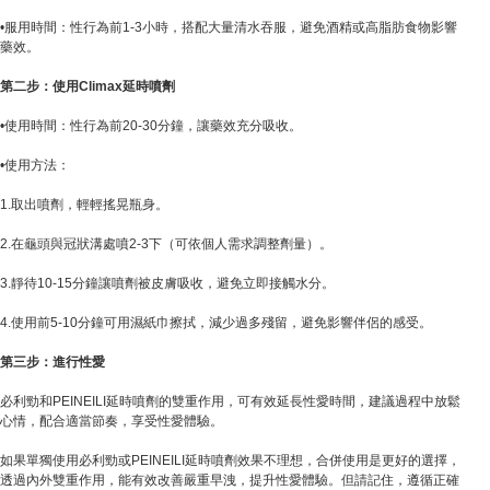
•服用時間：性行為前1-3小時，搭配大量清水吞服，避免酒精或高脂肪食物影響
藥效。
第二步：使用Climax延時噴劑
•使用時間：性行為前20-30分鐘，讓藥效充分吸收。
•使用方法：
1.取出噴劑，輕輕搖晃瓶身。
2.在龜頭與冠狀溝處噴2-3下（可依個人需求調整劑量）。
3.靜待10-15分鐘讓噴劑被皮膚吸收，避免立即接觸水分。
4.使用前5-10分鐘可用濕紙巾擦拭，減少過多殘留，避免影響伴侶的感受。
第三步：進行性愛
必利勁和PEINEILI延時噴劑的雙重作用，可有效延長性愛時間，建議過程中放鬆
心情，配合適當節奏，享受性愛體驗。
如果單獨使用必利勁或PEINEILI延時噴劑效果不理想，合併使用是更好的選擇，
透過內外雙重作用，能有效改善嚴重早洩，提升性愛體驗。但請記住，遵循正確