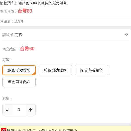
情趣潤滑 四種顏色 60ml长效持久,活力滋养
台幣
60
本店售價：
月銷量：109件
請選擇
可選
台幣
60
商品總價：
可選：
紫色-长效持久
粉色-活力滋养
绿色-芦荟精华
黑色-草本配方
數量：
-
+
國際快遞 原裝進口 包清關 貨到付款 隱密安心。