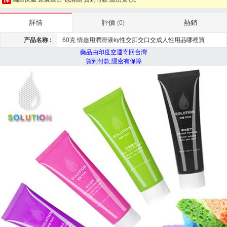
評價
熱銷
詳情
(0)
产品名称 :
60克 情趣用潤滑液ky性交肛交口交成人性用品哪裡買
藥品由印度空運寄回台灣
貨到付款,隱密有保障