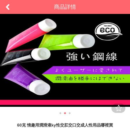
商品詳情
60克 情趣用潤滑液ky性交肛交口交成人性用品哪裡買