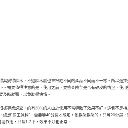
得其變得麻木，不過麻木感也會根絕不同的產品不同而不一樣。所以選擇
下。需要值得注意的是，使用之前，要檢查陰莖是否有破皮的情況，使用
要及時就醫，以免耽擱病情。
根據專業調查，約有30%的人由於使用不當導致了效果不好。這倒不是持
總想“偷工減料”：需要等40分鐘才能啪，他猴急猴急的，只等20分鐘
副作用，只噴1-2下，效果不好也正常。