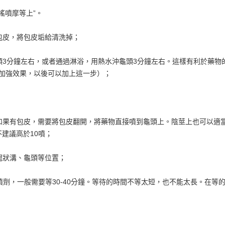
搖噴摩等上”。
包皮，將包皮垢給清洗掉；
頭3分鐘左右，或者通過淋浴，用熱水沖龜頭3分鐘左右。這樣有利於藥物
加強效果，以後可以加上這一步）；
；
如果有包皮，需要將包皮翻開，將藥物直接噴到龜頭上。陰莖上也可以適
建議高於10噴；
冠狀溝、龜頭等位置；
噴劑，一般需要等30-40分鐘。等待的時間不等太短，也不能太長。在等