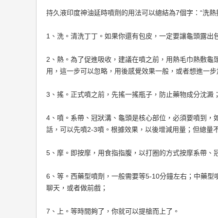
持久液印度神油延時噴劑的用法可以總結為7個字：“洗熱
1、洗。清洗丁丁。如果你還有包皮，一定要讓龜頭露出
2、熱。為了促進吸收，建議在噴之前，用熱毛巾熱敷龜
用，這一步可以忽略，用後感覺效果一般，或者想進一步
3、搖。正式噴之前，先搖一搖瓶子，防止藥物成分沈澱
4、噴。系帶、冠狀溝、龜頭是核心部位，必須要噴到，
話，可以先噴2-3噴。根據效果，以後增減用量；但總量不
5、摩。即按摩，用食指指腹，以打圈的方式按摩系帶、
6、等。西藥型噴劑，一般需要等5-10分鐘左右；中藥型
聊天，或者做前戲；
7、上。等時間夠了，你就可以提槍而上了。