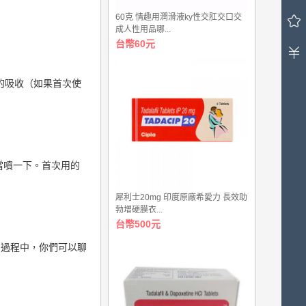
車
60克 情趣用潤滑液ky性交肛交口交
中
成人性用品哪...
有
台幣60元
0
件
商
的吸收（如果首次使
品，
總
計
金
額
台
當噴一下。首次用的
幣
0.00
犀利士20mg 印度原廠希愛力 長效助
元。
勃增硬膜衣...
台幣500元
的過程中，你們可以聊