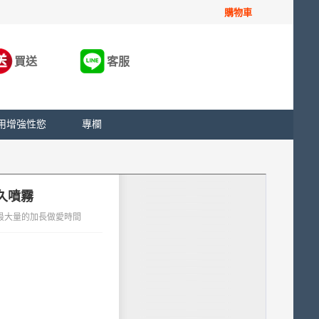
購物車
買送
客服
用增強性慾
專欄
久噴霧
最大量的加長做愛時間