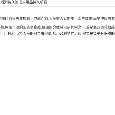
洩噴劑持久液成人用品持久噴霧
問題目前只需要犀利士或威而鋼,大多數人就能馬上產生效果,而早洩卻需
藥,男性早洩的因素很複雜,龜頭過分敏感只是其中之一,若是龜頭過分敏
引起的,這時持久液的效果會很低,採用必利勁作治療,效果是幾乎有保證的