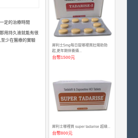
要一定的治療時間
感那用持久液就能有很
,至少在醫療的實驗
犀利士5mg每日錠哪裡買壯陽助勃
起,更年期保養攝...
台幣1500元
犀利士哪裡買 super tadarise 超級...
台幣800元