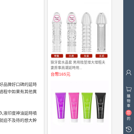
狼牙套水晶套 男用陰莖增大增粗夫
妻房事高潮延時用...
台幣165元
好品牌好口碑的延時
過程中如果有其他異
購
物
車
久液印度神油延時噴
您
的
，就迫不及待的想大幹
購
物