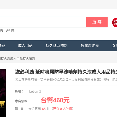
吉
必利勁
障礙
成人用品
持久延時噴劑
按摩增硬膏
女
劑持久液成人用品持久噴霧
送必利勁 延時噴霧防早洩噴劑持久液成人用品持
男士在房事前噴一次龟头和冠状沟部位。反复擦拭按摩使其充分吸收，能
貨號：
Lotion-3
台幣460元
本店價格
銷 量
最近售出
65
件
（
已有 0 人評價
）