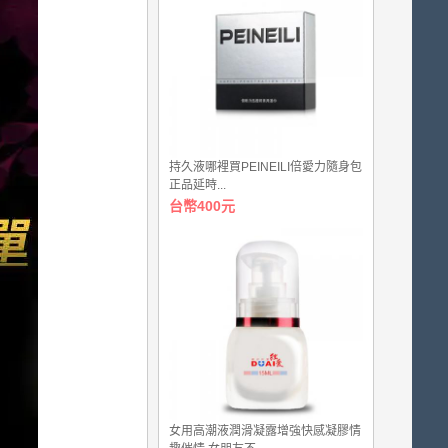
持久液哪裡買PEINEILI倍愛力隨身包
正品延時...
台幣400元
女用高潮液潤滑凝露增強快感凝膠情