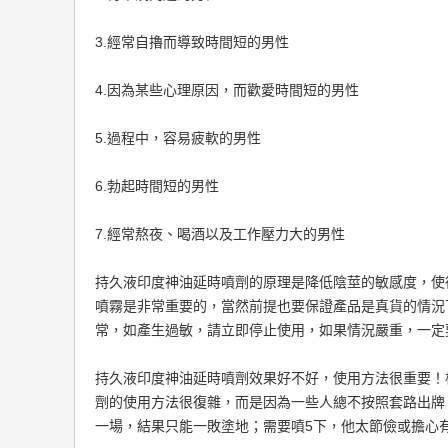
3.經常自擼而導致時間短的男性
4.因為某些心理原因，而歡愛時間短的男性
5.過程中，容易疲軟的男性
6.勃起時間短的男性
7.經常熬夜、喝酒以及工作壓力大的男性
持久液印度神油延時噴劑的原理是降低陰莖的敏感度，使
噴霧是非常重要的，當然前提也要保證產品是真貨的情況
常，如產生過敏，請立即停止使用，如果情況嚴重，一定
持久液印度神油延時噴劑效果好不好，使用方法很重要！
劑的使用方法很復雜，而是因為一些人總不按照套路出牌，
一場，結果只能一敗塗地；需要噴5下，他太節儉或擔心有