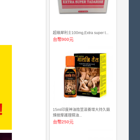
超級犀利士100mg,Extra super t...
台幣900元
15ml印度神油陰莖滋養增大持久鍛
煉按摩護理精油...
台幣250元