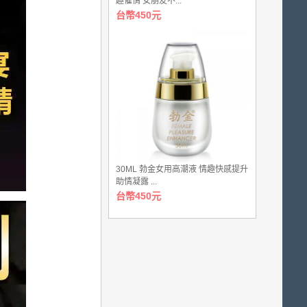
趣催情 女朋友不...
台幣450元
30ML 勃金女用高潮液 情趣快感提升
助情凝露 ...
台幣450元