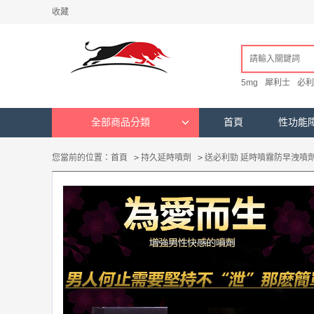
收藏
5mg
犀利士
必利
全部商品分類
首頁
性功能
您當前的位置：
首頁
>
持久延時噴劑
>
送必利勁 延時噴霧防早洩噴