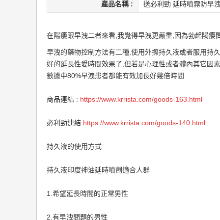
產品名稱 :
送必利勁 延時噴霧防早
在陽痿跟早洩二者來看,我覺得早洩更嚴重,因為勃起陽痿
早洩的藥物控制方法有二種,使用外擦持久液或者服用持久
好的延長性愛時間效果了,但若是心理性或者體內其它因素
數據中80%早洩患者都能有效加長好幾倍時間
商品連結 :
https://www.krrista.com/
goods-163.html
必利勁連結
https://www.krrista.com/
goods-140.html
持久液的使用方式
持久液印度神油延時噴劑適合人群
1.希望延長時間的正常男性
2.有早洩問題的男性