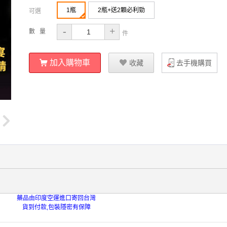
1瓶
2瓶+送2顆必利勁
可選
-
+
數 量
件
ŭ
加入購物車
Ū
收藏
去手機購買
藥品由印度空運進口寄回台灣
貨到付款,包裝隱密有保障