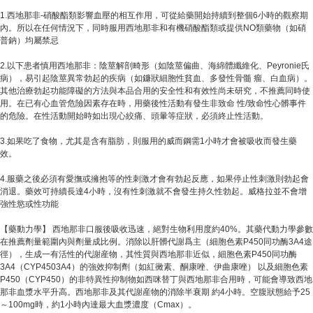
1.西地那非-硝酸酯類影響血壓的相互作用，可從給藥開始持續到整個6小時的觀察期
內。所以在任何情況下，同時服用西地那非和有機硝酸酯類或提供NO類藥物（如硝
普鈉）均屬禁忌
2.以下患者慎用西地那非：陰莖解剖畸形（如陰莖偏曲、海綿體纖維化、Peyronie氏
病），易引起陰莖異常勃起的疾病（如鐮狀細胞性貧血、多發性骨髓 瘤、白血病）。
其他治療勃起功能障礙的方法與本品合用的安全性和有效性尚未研究，不推薦同時使
用。在已有心血管危險因素存在時，用藥後性活動有發生非致命 性/致命性心髒事件
的危險。在性活動開始時如出現心絞痛、頭暈等症狀，必須終止性活動。
3.如果吃了食物，尤其是含有脂肪，則服用的威而鋼需1小時才會被吸收而發生藥
效。
4.服藥之後必須有愛撫或擁抱等的性刺激才會有勃起反應，如果停止性刺激則勃起會
消退。藥效可持續長達4小時，沒有性刺激就不會發生持久性勃起。威格拉並不會增
強性慾或性功能
【藥動力學】 西地那非口服後吸收迅速，絕對生物利用度約40%。其藥代動力學參數
在推薦劑量範圍內與劑量成比例。消除以肝髒代謝爲主（細胞色素P450同功酶3A4途
徑），生成一有活性的代謝産物，其性質與西地那非近似，細胞色素P450同功酶
3A4（CYP4503A4）的強效抑制劑（如紅黴素、酮康唑、伊曲康唑） 以及細胞色素
P450（CYP450）的非特異性抑制物如西咪替丁與西地那非合用時，可能會導致西地
那非血漿水平升高。西地那非及其代謝産物的消除半衰期 約4小時。空腹狀態給予25
～100mg時，約1小時內達最大血漿濃度（Cmax）。