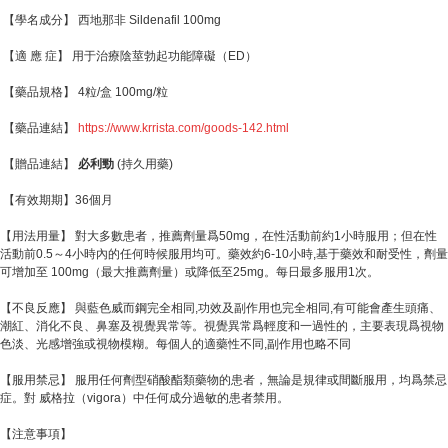
【學名成分】 西地那非 Sildenafil 100mg
【適 應 症】 用于治療陰莖勃起功能障礙（ED）
【藥品規格】 4粒/盒 100mg/粒
【藥品連結】
https://www.krrista.com/goods-142.html
【贈品連結】
必利勁
(持久用藥)
【有效期期】36個月
【用法用量】 對大多數患者，推薦劑量爲50mg，在性活動前約1小時服用；但在性
活動前0.5～4小時內的任何時候服用均可。藥效約6-10小時,基于藥效和耐受性，劑量
可增加至 100mg（最大推薦劑量）或降低至25mg。每日最多服用1次。
【不良反應】 與藍色威而鋼完全相同,功效及副作用也完全相同,有可能會產生頭痛、
潮紅、消化不良、鼻塞及視覺異常等。視覺異常爲輕度和一過性的，主要表現爲視物
色淡、光感增強或視物模糊。每個人的適藥性不同,副作用也略不同
【服用禁忌】 服用任何劑型硝酸酯類藥物的患者，無論是規律或間斷服用，均爲禁忌
症。對 威格拉（vigora）中任何成分過敏的患者禁用。
【注意事項】