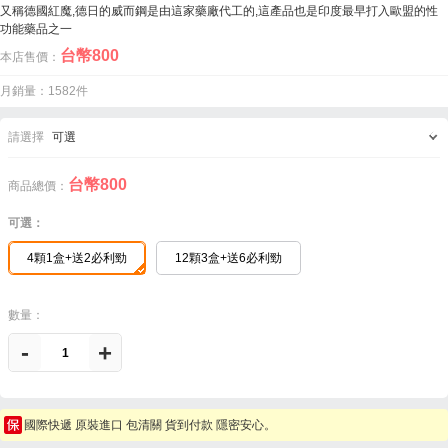
又稱德國紅魔,德日的威而鋼是由這家藥廠代工的,這產品也是印度最早打入歐盟的性
功能藥品之一
台幣
800
本店售價：
月銷量：1582件
請選擇
可選
台幣
800
商品總價：
可選：
4顆1盒+送2必利勁
12顆3盒+送6必利勁
數量：
-
+
國際快遞 原裝進口 包清關 貨到付款 隱密安心。