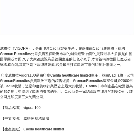
威格拉（VIGORA），是由印度Cadila製藥生產，在歐州由Cadila集團旗下德國
Greman Remedies公司負責整個歐洲市場的銷售經營,台灣的貨源最早大多數是由德
國帶回或寄回,久了大家都誤認為是德國生產的紅色小丸子,才會被稱為德國紅魔或者
德國威而鋼,其實它是正宗印度製藥,它是最早打進歐州市場的印度壯陽藥之一,
印度威格拉Vigora100是由印度Cadila healthcare limited生產，並由Cadila旗下公司
GremanRemedies負責歐洲市場的銷售經營。GremanRemedies這家公司於2000年
被Cadila收購，這是印度藥物行業歷史上最大的收購。Cadila非專利產品在歐洲很高
的知名度，並得到了歐洲消費者的認可。Cadila是一家總部設在印度的制藥公司，該
公司是印度第三大制藥公司。
【商品名稱】 vigora 100
【中文名稱】 威格拉 德國紅魔
【生産藥廠】 Cadila healthcare limited