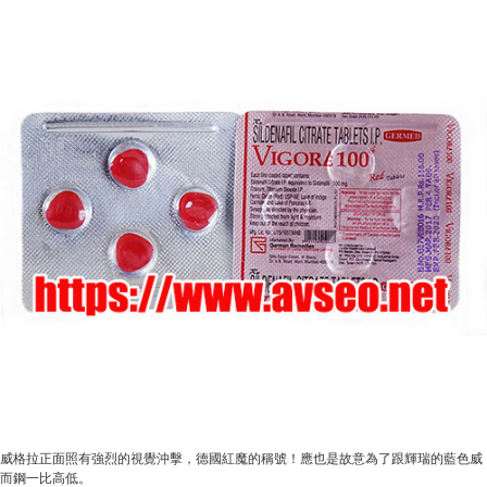
威格拉正面照有強烈的視覺沖擊，德國紅魔的稱號！應也是故意為了跟輝瑞的藍色威
而鋼一比高低。