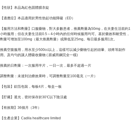
【性狀】本品為紅色固體膜衣錠
【適應症】本品適用於男性勃起功能障礙（ED）
【服用方法和劑量】口服藥物，對大多數患者，推薦劑量為50mg，在夫妻生活前約1
小時服用；但在夫妻生活前0.5～4小時內的任何時候服用均可。基於藥效和耐受性，
劑量可增加至100mg（最大推薦劑量）或降低至25mg。每日最多服用1次。
推薦空腹服用，用水至少500cc以上，這樣可以減少藥物引起的頭暈、頭疼等副作
用。及均勻的讓人體吸收藥物 ( 跟威而鋼完全一樣)
推薦的日劑量：一次服用半片，一日一次，最多不超過一片
調整劑量：未達到治療效果時，可調整劑量至100毫克（一片）
【包裝】鋁箔包裝，每板4片，每盒一板
【貯藏】遮光，密封保存於30℃以下陰涼處
【有效期】36個月（3年）
【生產企業】Cadila healthcare limited