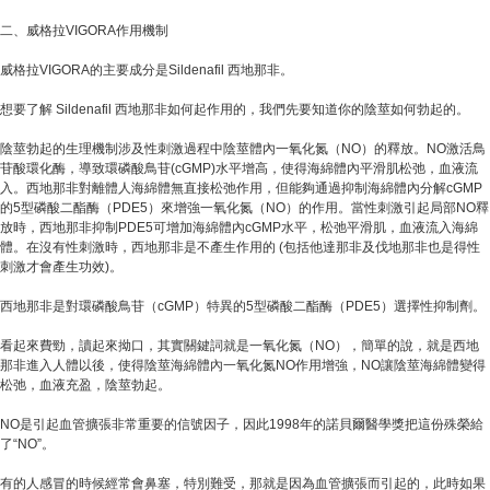
二、威格拉VIGORA作用機制
威格拉VIGORA的主要成分是Sildenafil 西地那非。
想要了解 Sildenafil 西地那非如何起作用的，我們先要知道你的陰莖如何勃起的。
陰莖勃起的生理機制涉及性刺激過程中陰莖體內一氧化氮（NO）的釋放。NO激活鳥
苷酸環化酶，導致環磷酸鳥苷(cGMP)水平增高，使得海綿體內平滑肌松弛，血液流
入。西地那非對離體人海綿體無直接松弛作用，但能夠通過抑制海綿體內分解cGMP
的5型磷酸二酯酶（PDE5）來增強一氧化氮（NO）的作用。當性刺激引起局部NO釋
放時，西地那非抑制PDE5可增加海綿體內cGMP水平，松弛平滑肌，血液流入海綿
體。在沒有性刺激時，西地那非是不產生作用的 (包括他達那非及伐地那非也是得性
刺激才會產生功效)。
西地那非是對環磷酸鳥苷（cGMP）特異的5型磷酸二酯酶（PDE5）選擇性抑制劑。
看起來費勁，讀起來拗口，其實關鍵詞就是一氧化氮（NO），簡單的說，就是西地
那非進入人體以後，使得陰莖海綿體內一氧化氮NO作用增強，NO讓陰莖海綿體變得
松弛，血液充盈，陰莖勃起。
NO是引起血管擴張非常重要的信號因子，因此1998年的諾貝爾醫學獎把這份殊榮給
了“NO”。
有的人感冒的時候經常會鼻塞，特別難受，那就是因為血管擴張而引起的，此時如果