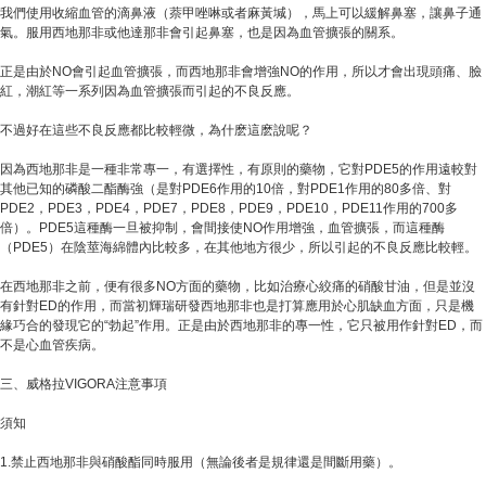
我們使用收縮血管的滴鼻液（萘甲唑啉或者麻黃堿），馬上可以緩解鼻塞，讓鼻子通
氣。服用西地那非或他達那非會引起鼻塞，也是因為血管擴張的關系。
正是由於NO會引起血管擴張，而西地那非會增強NO的作用，所以才會出現頭痛、臉
紅，潮紅等一系列因為血管擴張而引起的不良反應。
不過好在這些不良反應都比較輕微，為什麽這麽說呢？
因為西地那非是一種非常專一，有選擇性，有原則的藥物，它對PDE5的作用遠較對
其他已知的磷酸二酯酶強（是對PDE6作用的10倍，對PDE1作用的80多倍、對
PDE2，PDE3，PDE4，PDE7，PDE8，PDE9，PDE10，PDE11作用的700多
倍）。PDE5這種酶一旦被抑制，會間接使NO作用增強，血管擴張，而這種酶
（PDE5）在陰莖海綿體內比較多，在其他地方很少，所以引起的不良反應比較輕。
在西地那非之前，便有很多NO方面的藥物，比如治療心絞痛的硝酸甘油，但是並沒
有針對ED的作用，而當初輝瑞研發西地那非也是打算應用於心肌缺血方面，只是機
緣巧合的發現它的“勃起”作用。正是由於西地那非的專一性，它只被用作針對ED，而
不是心血管疾病。
三、威格拉VIGORA注意事項
須知
1.禁止西地那非與硝酸酯同時服用（無論後者是規律還是間斷用藥）。