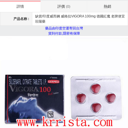
評價
熱銷
詳情
(0)
缺貨/印度威而鋼 威格拉VIGORA 100mg 德國紅魔 老牌便宜
产品名称 :
壯陽藥
藥品由印度空運寄回台灣
貨到付款,隱密有保障