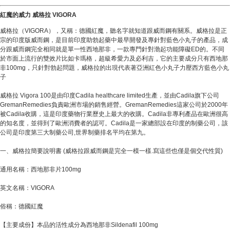
紅魔的威力 威格拉 VIGORA
威格拉（VIGORA），又稱：德國紅魔，聽名字就知道跟威而鋼有關系。威格拉是正
宗的印度版威而鋼，是目前印度助勃起藥中最早開發及專針對藍色小丸子的產品，成
分跟威而鋼完全相同就是單一性西地那非，一款專門針對渤起功能障礙ED的。不同
於市面上流行的雙效片比如卡瑪格，超級希愛力及必利吉，它的主要成分只有西地那
非100mg，只針對勃起問題，威格拉的出現代表著亞洲紅色小丸子力壓西方藍色小丸
子
威格拉 Vigora 100是由印度Cadila healthcare limited生產，並由Cadila旗下公司
GremanRemedies負責歐洲市場的銷售經營。GremanRemedies這家公司於2000年
被Cadila收購，這是印度藥物行業歷史上最大的收購。Cadila非專利產品在歐洲很高
的知名度，並得到了歐洲消費者的認可。Cadila是一家總部設在印度的制藥公司，該
公司是印度第三大制藥公司,世界制藥排名平均在第九。
一、威格拉簡要說明書 (威格拉跟威而鋼是完全一模一樣.寫這些也僅是個交代性質)
通用名稱：西地那非片100mg
英文名稱：VIGORA
俗稱：德國紅魔
【主要成份】本品的活性成分為西地那非Sildenafil 100mg