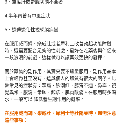
3、重度肝或腎臟功能不全者
4.半年內曾有中風症狀
5、遺傳退化性視網膜病變
在服用威而鋼、樂威壯或者犀利士改善勃起功能障礙
時，還需要配合足夠的性刺激，最好在吃藥後與伴侶來
一段浪漫的前戲，這樣做可以讓藥效更快的發揮。
關於藥物的副作用，其實只要不過量服用，副作用基本
上會輕微甚至沒有，這與個人的體質有很大的關係。比
較常見的症狀有：頭痛、臉潮紅、腸胃不適、鼻塞、視
覺異常、腹瀉、暈眩、起疹、肌肉酸痛。在服用時多喝
水，一般可以 降低發生副作用的概率。
在服用威而鋼、樂威壯、犀利士等壯陽藥時，還需注意
這些事項：