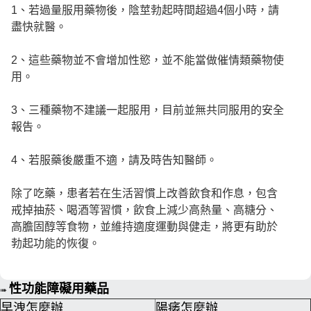
1、若過量服用藥物後，陰莖勃起時間超過4個小時，請
盡快就醫。
2、這些藥物並不會增加性慾，並不能當做催情類藥物使
用。
3、三種藥物不建議一起服用，目前並無共同服用的安全
報告。
4、若服藥後嚴重不適，請及時告知醫師。
除了吃藥，患者若在生活習慣上改善飲食和作息，包含
戒掉抽菸、喝酒等習慣，飲食上減少高熱量、高糖分、
高膽固醇等食物，並維持適度運動與健走，將更有助於
勃起功能的恢復。
性功能障礙用藥品
➠
早洩怎麼辦
陽痿怎麼辦