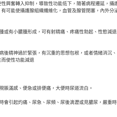
使性興奮轉入抑制，導致性功能低下，隨著病程遷延，攝
，有可能使攝護腺組織纖維化，血管及腺管閉塞，內外分
水腫或有小膿腫形成，可有射精痛、疼痛性勃起、性慾減退
得病後精神過於緊張，有沉重的思想包袱，或者情緒消沉、
性而使性功能減退
出現脹滿感、便急或排便痛，大便時尿道流白。
尿時會引起灼痛、尿急、尿頻、尿後滴瀝或見膿尿，嚴重時