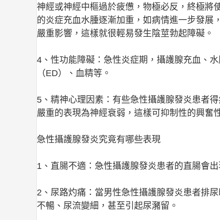
神經或神經中樞過於疲憊，物極必反，終極將
的炎症充血水腫逐漸加重，如病情進一步發展
嚴重影響，這樣就很輕易發生陰莖勃起障礙。
4、性功能障礙：急性炎症期，攝護腺充血、
（ED）、血精等。
5、精神心理因素：有些急性攝護腺發炎患者
嚴重的表現為神經衰弱，這樣可抑制性的興奮
急性攝護腺發炎究竟有哪些表現
1、直腸不適：急性攝護腺發炎患者的直腸會
2、尿路灼痛：當男性急性攝護腺發炎患者排
不暢、尿流變細，甚至引起尿瀦留。