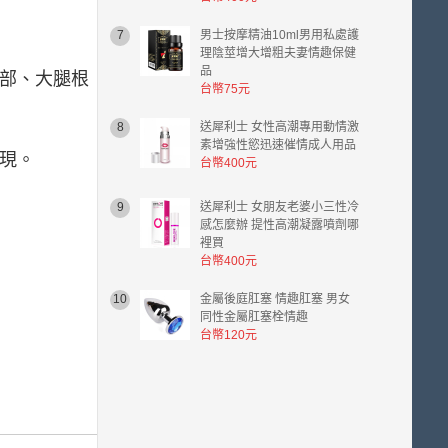
7
男士按摩精油10ml男用私處護
理陰莖增大增粗夫妻情趣保健
品
部、大腿根
台幣75元
8
送犀利士 女性高潮專用動情激
素增強性慾迅速催情成人用品
現。
台幣400元
9
送犀利士 女朋友老婆小三性冷
感怎麼辦 提性高潮凝露噴劑哪
裡買
台幣400元
10
金屬後庭肛塞 情趣肛塞 男女
同性金屬肛塞栓情趣
台幣120元