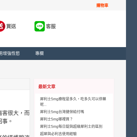
購物車
買送
客服
用增強性慾
專欄
最新文章
犀利士5mg療程是多久，吃多久可以停藥
呢...
犀利士5mg台灣健保給付嗎
傷害很大，而
犀利士5mg哪裡買？
回事。
犀利士5mg每日錠與超級犀利士的區別
超犀與必利吉使用經驗