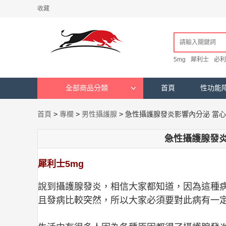
收藏
5mg
犀利士
必利
全部商品分類
首頁
性功能
首頁
>
專欄
>
男性攝護腺
>
急性攝護腺發炎影響內分泌 當心
急性攝護腺發炎
犀利士5mg
說到攝護腺發炎，相信大家都知道，因為這種
且發病比較突然，所以大家必須要對此病有一