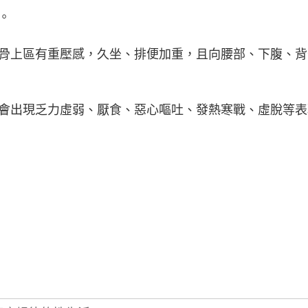
。
恥骨上區有重壓感，久坐、排便加重，且向腰部、下腹、背
間會出現乏力虛弱、厭食、惡心嘔吐、發熱寒戰、虛脫等表