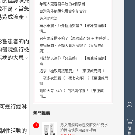
者的攝護腺液
年輕人更容易早洩的4個原因
成不育。當急
台灣海外網購包裹實名制實行
易造成流產、
必利勁吃法
無水車震、戶外極速突襲？【果凍威而鋼】
情...
只有硬度還不夠？【果凍威而鋼 ＋ 控時延...
影響患者的內
吃完燒肉、火鍋大餐怎麼辦？【果凍威而
的醫院進行檢
鋼】...
疾病的大忌。
別讓她以為你「只靠藥」！【果凍威而鋼】
兩...
追求「極致鋼鐵硬度」！【果凍威而鋼 ＋ ...
一夜多次連戰（一夜七次郎）？【果凍威而
鋼...
熟齡大哥（40+）的私密保養！【果凍威
而...
可逆行經淋
熱門推薦
1
男女用潤滑ky性交肛交60克水
購
制性活動的
溶性液情趣用品哪裡買
物