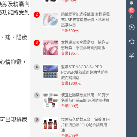
台幣36元
車
護腺及精囊內
您
泌功能將受到
2
跳跳鯨智能遙控跳蛋 女性穿戴
的
式USB充電情趣玩具，私密易
購
高潮神器
物
台幣690元
車
、痛、陽痿
中
3
女性跳蛋吸吮震動器｜情趣自
有
慰玩具，享受酥麻高潮刺激
0
台幣195元
件
心情抑鬱，
商
4
藍鑽STENAGRA SUPER
品，
POWER雙效威而鋼助勃延時
總
威而鋼網購
台幣1800元
計
金
5
便宜壯陽藥散賣試用，印度學
額
名藥藍P 威而鋼 必利勁哪裡買
台
台幣800元
幣
0.00
可出現排尿
6
增硬持久助勃三合一保養油 阿
元。
拉伯擠奶法JELQ配合訓練用
油
台幣400元