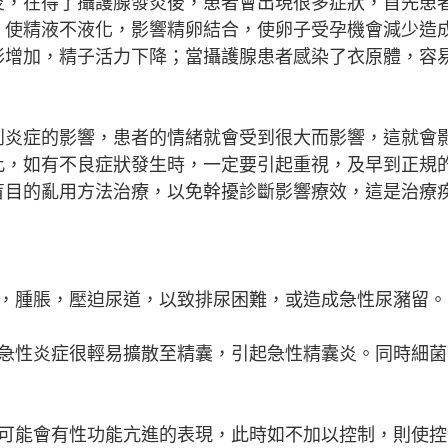
炎，在得了攝護腺發炎後，患者會出現很多症狀，首先患
，使精液不液化，影響精卵結合，使卵子受孕機會減少造
形增加，精子活力下降；當攝護腺患者感染了衣原體，容
到炎症的影響，患者的情緒就會受到很大而影響，這就會
此，如有不良症狀發生時，一定要引起重視，及早到正規
盲目的亂用方法治療，以免幹擾診斷影響療效，這是治療
血，腫脹，壓迫尿道，以致排尿困難，或造成急性尿瀦留。
的急性炎症很輕易擴散至精囊，引起急性精囊炎。同時細菌
期可能會有性功能亢進的表現，此時如不加以控制，則使控