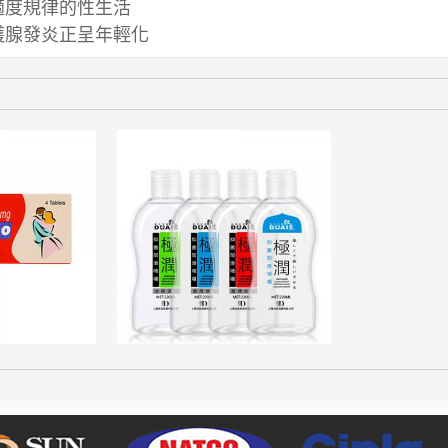
適度規律的性生活
護腺發炎正呈年輕化