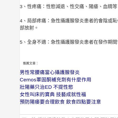
3、性疼痛：性慾減退、性交痛、陽痿、血精等
4、局部疼痛：急性攝護腺發炎患者的會陰或
部放射。
5、全身不適：急性攝護腺發炎患者在發作期
推薦文章：
男性常腰痛當心攝護腺發炎
Cernos睪固酮補充劑有什麼作用
壯陽藥只治ED 不提性慾
女性叫床的寶典 技藝成就性福
預防陽痿要合理飲食 飲食四點要注意