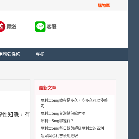
購物車
買送
客服
用增強性慾
專欄
最新文章
犀利士5mg療程是多久，吃多久可以停藥
呢...
犀利士5mg台灣健保給付嗎
解性知識，有
犀利士5mg哪裡買？
犀利士5mg每日錠與超級犀利士的區別
超犀與必利吉使用經驗