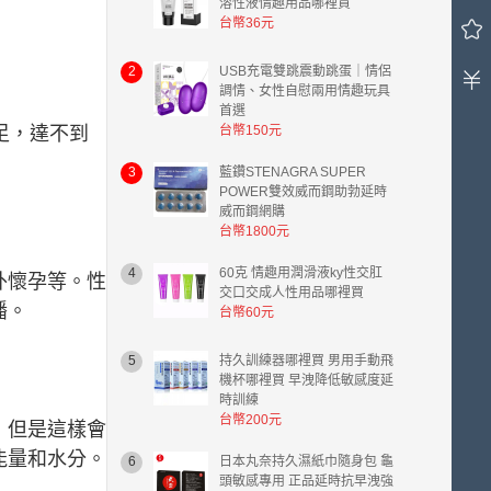
溶性液情趣用品哪裡買
車
台幣36元
中
有
0
2
USB充電雙跳震動跳蛋｜情侶
調情、女性自慰兩用情趣玩具
件
首選
商
足，達不到
台幣150元
品，
總
3
藍鑽STENAGRA SUPER
計
POWER雙效威而鋼助勃延時
金
威而鋼網購
額
台幣1800元
台
幣
4
60克 情趣用潤滑液ky性交肛
外懷孕等。性
0.00
交口交成人性用品哪裡買
播。
元。
台幣60元
5
持久訓練器哪裡買 男用手動飛
機杯哪裡買 早洩降低敏感度延
時訓練
台幣200元
，但是這樣會
能量和水分。
6
日本丸奈持久濕紙巾隨身包 龜
頭敏感專用 正品延時抗早洩強