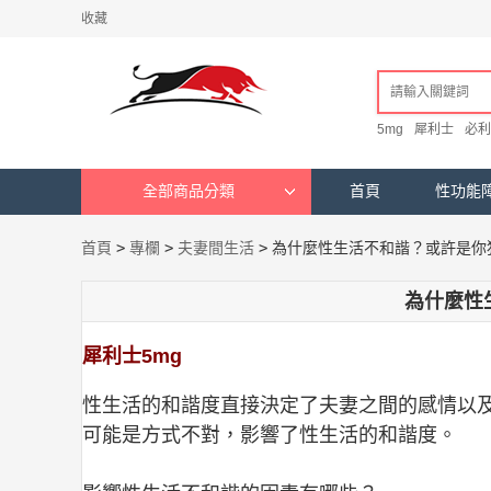
收藏
5mg
犀利士
必利
全部商品分類
首頁
性功能
首頁
>
專欄
>
夫妻間生活
>
為什麼性生活不和諧？或許是你
為什麼性
犀利士5mg
性生活的和諧度直接決定了夫妻之間的感情以
可能是方式不對，影響了性生活的和諧度。