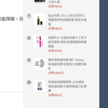
力持久液
台幣400元
7
送必利勁 15cc 日本丸奈持久
功能障礙。另
噴霧劑男性延遲射精 黑金升級
版
台幣480元
8
送犀利士 女朋友老婆小三性冷
感怎麼辦 提性高潮凝露噴劑哪
裡買
台幣400元
9
雙效液態威而鋼 綠P 160mg
果凍威而鋼 壯陽持久增硬效果
好
台幣1000元
10
果凍威而鋼哪裡買 15分速效
液態威而鋼 印度原裝進口壯陽
藥
台幣800元