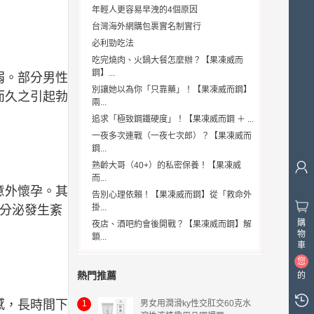
年輕人更容易早洩的4個原因
台灣海外網購包裹實名制實行
必利勁吃法
吃完燒肉、火鍋大餐怎麼辦？【果凍威而
鋼】...
弱。部分男性
別讓她以為你「只靠藥」！【果凍威而鋼】
而久之引起勃
兩...
追求「極致鋼鐵硬度」！【果凍威而鋼 ＋ ...
一夜多次連戰（一夜七次郎）？【果凍威而
鋼...
熟齡大哥（40+）的私密保養！【果凍威
而...
意外懷孕。其
告別心理依賴！【果凍威而鋼】從「救命外
掛...
內分泌發生紊
購
夜店、酒吧約會後開戰？【果凍威而鋼】解
物
鎖...
車
您
熱門推薦
的
購
感，長時間下
物
1
男女用潤滑ky性交肛交60克水