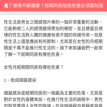
為了激情不顧健康？經期同房這些危害必須要知道
性生活是男女之間感情升華的一個非常重要的活動，
它能夠使二人的感情變得更加的親密，並且適當且規
律的性生活對人體的健康有很不錯的保健作用。但是
性生活上還是應該有所節制，尤其是在女性的月經期
間是千萬不能進行性生活的。接下來就讓我們一起來
了解一下經期同房有哪些危害。
女性月經期間同房有哪些危害？
1、造成細菌感染
細菌感染是經期同房的一個最為主要的危害，尤其是
對於女性的身體來說。在進行性生活的過程中，男性
的陰莖要插入女性的陰道，在這個過程中是極其容易