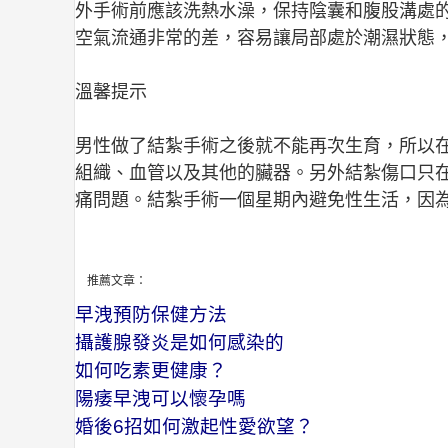
外手術前應該洗熱水澡，保持陰囊和腹股溝處
空氣流通非常的差，容易讓局部處於潮濕狀態
溫馨提示
男性做了結紮手術之後就不能再次生育，所以
組織、血管以及其他的臟器。另外結紮傷口只在
痛問題。結紮手術一個星期內避免性生活，因
推薦文章：
早洩預防保健方法
攝護腺發炎是如何感染的
如何吃素更健康？
陽痿早洩可以懷孕嗎
婚後6招如何激起性愛欲望？