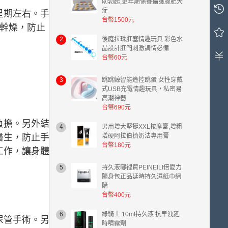
購
助勃起,更年期保養攝護腺肥大
症
物
星期左右。手
台幣1500元
車
幹燥，防止
中
2
後庭拉珠肛塞情趣玩具 彩色水
有
晶設計肛門刺激調情必備
0
台幣60元
件
商
3
跳跳鯨智能遙控跳蛋 女性穿戴
品，
式USB充電情趣玩具，私密易
總
高潮神器
計
台幣690元
金
負擔。另外結
額
4
男用增大堅挺XXL按摩膏,增粗
台
醫生，防止手
增硬阿拉伯擠奶法專用膏
幣
台幣180元
工作，讓身體
0.00
元。
5
持久液哪裡買PEINEILI倍愛力
隨身包正品延時持久濕紙巾網
購
台幣400元
6
綠騎士 10ml持久液 抗早洩延
尿管手術。另
時噴霧劑