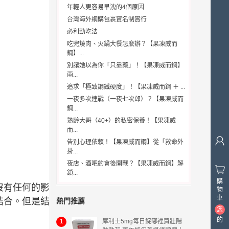
年輕人更容易早洩的4個原因
台灣海外網購包裹實名制實行
必利勁吃法
吃完燒肉、火鍋大餐怎麼辦？【果凍威而
鋼】...
別讓她以為你「只靠藥」！【果凍威而鋼】
兩...
追求「極致鋼鐵硬度」！【果凍威而鋼 ＋ ...
一夜多次連戰（一夜七次郎）？【果凍威而
鋼...
熟齡大哥（40+）的私密保養！【果凍威
而...
告別心理依賴！【果凍威而鋼】從「救命外
掛...
夜店、酒吧約會後開戰？【果凍威而鋼】解
鎖...
購
沒有任何的影
物
車
結合。但是結
熱門推薦
您
的
1
犀利士5mg每日錠哪裡買壯陽