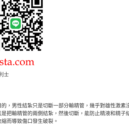
利士
用的，男性結紮只是切斷一部分輸精管，幾乎對雄性激素
就是把輸精管的兩側結紮，然後切斷，能防止精液和精子
收縮而導致傷口發生破裂。