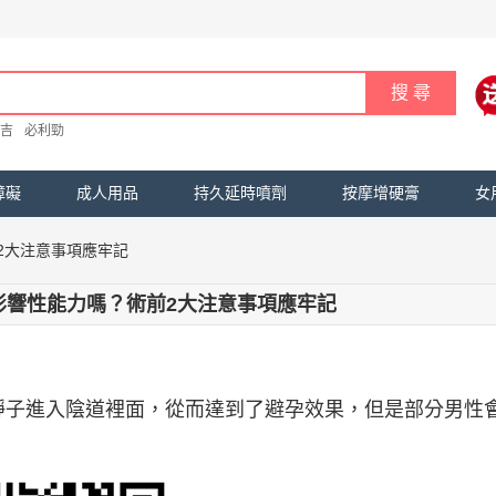
吉
必利勁
障礙
成人用品
持久延時噴劑
按摩增硬膏
女
2大注意事項應牢記
影響性能力嗎？術前2大注意事項應牢記
靜子進入陰道裡面，從而達到了避孕效果，但是部分男性