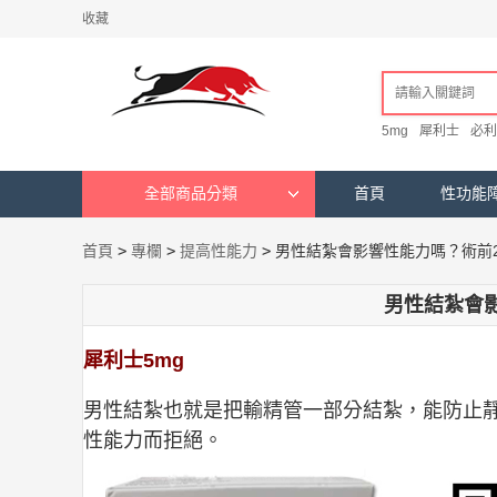
收藏
5mg
犀利士
必利
全部商品分類
首頁
性功能
首頁
>
專欄
>
提高性能力
>
男性結紮會影響性能力嗎？術前
男性結紮會
犀利士5mg
男性結紮也就是把輸精管一部分結紮，能防止
性能力而拒絕。