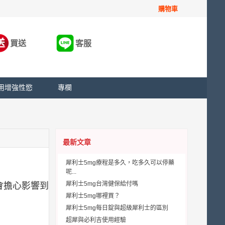
購物車
買送
客服
用增強性慾
專欄
最新文章
犀利士5mg療程是多久，吃多久可以停藥
呢...
犀利士5mg台灣健保給付嗎
會擔心影響到
犀利士5mg哪裡買？
犀利士5mg每日錠與超級犀利士的區別
超犀與必利吉使用經驗