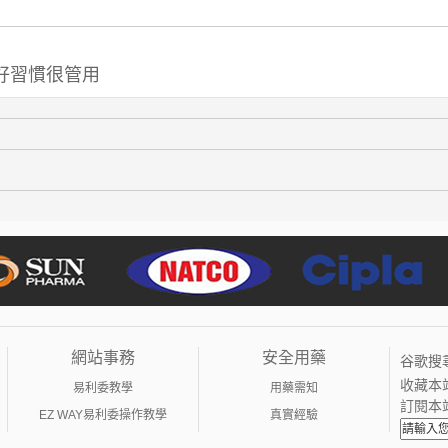
好習慣很管用
網站事務
安全用藥
谷歌搜
收藏本
易利委教學
用藥需知
訂閱本
EZ WAY易利委操作教學
真實經驗