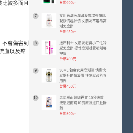
皺比較多而且
台幣600元
7
女用高潮液潤滑凝露增強快感
凝膠情趣催情 女朋友不容易高
潮怎麼辦
台幣450元
，不會傷害到
8
送犀利士 女朋友老婆小三性冷
感怎麼辦 提性高潮凝露噴劑哪
流血以及疼
裡買
台幣400元
9
30ML 勃金女用高潮液 情趣快
感提升助情凝露 性冷感改善專
用劑
台幣450元
10
果凍威而鋼哪裡買 15分速效
液態威而鋼 印度原裝進口壯陽
藥
台幣800元