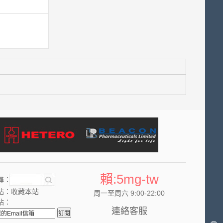
賴:5mg-tw
尋：
站：
收藏本站
周一至周六 9:00-22:00
站：
連絡客服