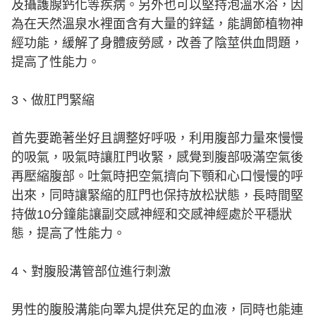
及攝護腺鈣化等疾病。另外也可以堅持泡溫水浴，因
為在天然溫泉水裡面含有大量的鋅錳，能調節植物神
經功能，緩解了身體疲勞感，改善了陰莖供血問題，
提高了性能力。
3、做肛門緊縮
首先要跪著坐好且調整好呼吸，利用腹部力量來慢慢
的吸氣，吸氣時讓肛門收緊，感覺到腹部吸滿空氣後
再壓縮腹部。吐氣時把空氣擠向下顎和心口慢慢的呼
出來，同時讓緊縮的肛門也保持放松狀態，長時間堅
持做10分鐘能讓副交感神經和交感神經處於平穩狀
態，提高了性能力。
4、對腹股溝管部位進行刺激
男性的腹股溝能向睪丸提供充足的血液，同時也能連