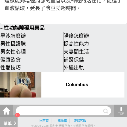
這樣能夠增強局部的血管以及神經的活性化，促進了
血液循環，延長了陰莖勃起時間。
性功能障礙用藥品
➠
早洩怎麼辦
陽痿怎麼辦
男性攝護腺
提高性能力
男女性心理
夫妻間生活
健康飲食
補腎保健
性愛技巧
外遇出軌
TOP
0
回首頁
| |
購物車
|
連絡客服
© 2005-2026 犀利士 版權所有，並保留所有權利。