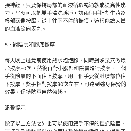
接神經，只要保持局部的血液循環暢通就能提高性能
力。平時可以把雙手清洗幹凈，讓兩個手指對生殖器
根部兩側按壓，從上往下不停的撫摸，這樣能讓大量
的血液流向睪丸。
5、對陰囊和腳底按摩
每天晚上睡覺前使用熱水泡泡腳，同時對湧泉穴做環
形按摩80次，然後再對小腹部和陰囊進行按摩，一個
手從陰囊的下面往上按摩，用一個手要從肚臍部位往
下按摩，雙手相對按摩80次左右，可達到強身保腎的
效果，保持陰莖自然勃起。
溫馨提示
除了以上方法之外也可以使用雙手不停的捏抓陰莖，