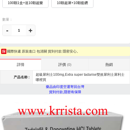
100顆1盒+送10顆超樂
10顆超犀+10顆藍鑽
數量：
-
+
國際快遞 原裝進口 包清關 貨到付款 隱密安心。
評價
熱銷
詳情
(0)
超級犀利士100mg,Extra super tadarise雙效犀利士犀利士
产品名称 :
哪裡買
藥品由印度空運寄回台灣
貨到付款,隱密有保障