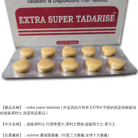
【藥品名稱】：extra super tadarise ( 外盒及鋁片有有 EXTRA 字樣的就是俗稱最強
的超級犀利士,就是指這產品 )
【中文名稱】：超級犀利士,印度希愛力,犀利士雙效,超級西力士,犀力士
【生產廠家】：sunrise 桑瑞製藥廠（印度三大藥廠,全球十大藥廠）