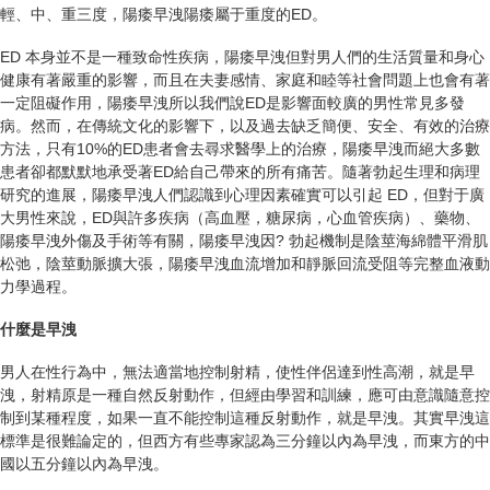
輕、中、重三度，陽痿早洩陽痿屬于重度的ED。
ED 本身並不是一種致命性疾病，陽痿早洩但對男人們的生活質量和身心
健康有著嚴重的影響，而且在夫妻感情、家庭和睦等社會問題上也會有著
一定阻礙作用，陽痿早洩所以我們說ED是影響面較廣的男性常見多發
病。然而，在傳統文化的影響下，以及過去缺乏簡便、安全、有效的治療
方法，只有10%的ED患者會去尋求醫學上的治療，陽痿早洩而絕大多數
患者卻都默默地承受著ED給自己帶來的所有痛苦。隨著勃起生理和病理
研究的進展，陽痿早洩人們認識到心理因素確實可以引起 ED，但對于廣
大男性來說，ED與許多疾病（高血壓，糖尿病，心血管疾病）、藥物、
陽痿早洩外傷及手術等有關，陽痿早洩因? 勃起機制是陰莖海綿體平滑肌
松弛，陰莖動脈擴大張，陽痿早洩血流增加和靜脈回流受阻等完整血液動
力學過程。
什麼是早洩
男人在性行為中，無法適當地控制射精，使性伴侶達到性高潮，就是早
洩，射精原是一種自然反射動作，但經由學習和訓練，應可由意識隨意控
制到某種程度，如果一直不能控制這種反射動作，就是早洩。其實早洩這
標準是很難論定的，但西方有些專家認為三分鐘以內為早洩，而東方的中
國以五分鐘以內為早洩。