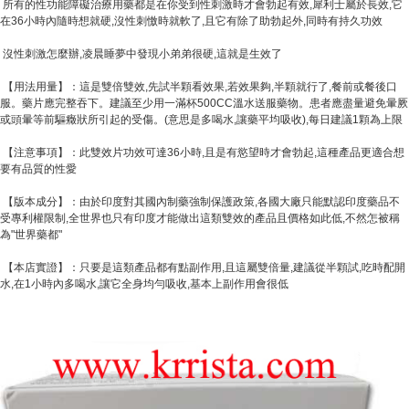
所有的性功能障礙治療用藥都是在你受到性刺激時才會勃起有效,犀利士屬於長效,它
在36小時內隨時想就硬,沒性刺憿時就軟了,且它有除了助勃起外,同時有持久功效
沒性刺激怎麼辦,凌晨睡夢中發現小弟弟很硬,這就是生效了
【用法用量】：這是雙倍雙效,先試半顆看效果,若效果夠,半顆就行了,餐前或餐後口
服。藥片應完整吞下。建議至少用一滿杯500CC溫水送服藥物。患者應盡量避免暈厥
或頭暈等前驅癥狀所引起的受傷。(意思是多喝水,讓藥平均吸收),每日建議1顆為上限
【注意事項】：此雙效片功效可達36小時,且是有慾望時才會勃起,這種產品更適合想
要有品質的性愛
【版本成分】：由於印度對其國內制藥強制保護政策,各國大廠只能默認印度藥品不
受專利權限制,全世界也只有印度才能做出這類雙效的產品且價格如此低,不然怎被稱
為"世界藥都"
【本店實證】：只要是這類產品都有點副作用,且這屬雙倍量,建議從半顆試,吃時配開
水,在1小時內多喝水,讓它全身均勻吸收,基本上副作用會很低