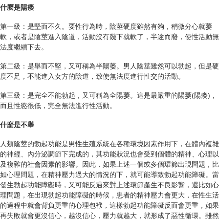
什麼是陽痿
第一級：是堅而不久。要性行為時，陰莖硬度雖然有夠，稍微分心就萎
軟，或者是陰莖進入陰道，活動沒有幾下就軟了，半途而廢，使性活動無
法度繼續下去。
第二級：是舉而不堅，又可稱為半陽萎。男人陰莖雖然可以勃起，但是硬
度不足，不能進入女方的陰道，致使無法度進行性交的活動。
第三級：是完全不能勃起，又可稱為全陽萎。這是最嚴重的陽萎(陽痿)，
而且性慾很低，完全無法進行性活動。
什麼是不
舉
人類陰莖的勃起功能是男性生殖系統在各種環境因素作用下，在體內複雜
的神經、內分泌調節下完成的，其功能狀況也會受到個體的精神、心理以
及複雜的社會因素的影響。因此，如果上述一個或多個環節出現問題，比
如心理問題，在精神壓力過大的情況的下，就可能導致勃起功能障礙。當
發生勃起功能障礙時，又可能反過來對上述環節產生不良影響，還比如心
理問題，在出現勃起功能障礙的時候，患者的精神壓力會更大，在性生活
的過程中就會背負更重的心理包袱，這樣勃起功能障礙反而會更重，如果
再失敗就會更沒信心，越沒信心，壓力就越大，就形成了惡性循環。雖然