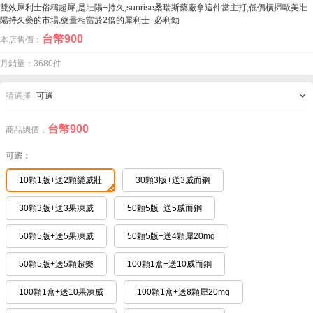
雙效犀利士俗稱超犀,是壯陽+持久,sunrise桑瑞斯藥廠拿這件當主打,低價橫掃歐美壯
陽持久藥的市場,藥量相當於2倍的犀利士+必利勁
台幣
900
本店售價：
月銷量：3680件
請選擇
可選
台幣
900
商品總價：
可選：
10顆1版+送2顆樂威壯
30顆3版+送3威而鋼
30顆3版+送3果凍威
50顆5版+送5威而鋼
50顆5版+送5果凍威
50顆5版+送4顆犀20mg
50顆5版+送5顆超樂
100顆1盒+送10威而鋼
100顆1盒+送10果凍威
100顆1盒+送8顆犀20mg