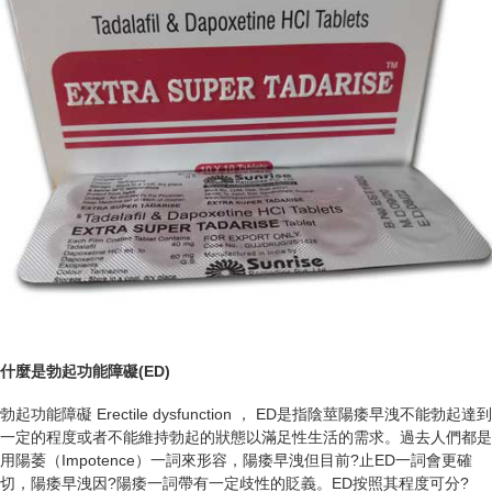
什麼是勃起功能障礙(ED)
勃起功能障礙 Erectile dysfunction ， ED是指陰莖陽痿早洩不能勃起達到
一定的程度或者不能維持勃起的狀態以滿足性生活的需求。過去人們都是
用陽萎（Impotence）一詞來形容，陽痿早洩但目前?止ED一詞會更確
切，陽痿早洩因?陽痿一詞帶有一定歧性的貶義。ED按照其程度可分?