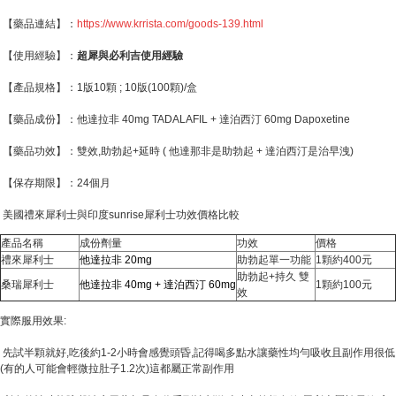
【藥品連結】：
https://
www.krrista.com
/goods-139.html
【使用經驗】：
超犀與必利吉使用經驗
【產品規格】：1版10顆 ; 10版(100顆)/盒
【藥品成份】：他達拉非 40mg TADALAFIL + 達泊西汀 60mg Dapoxetine
【藥品功效】：雙效,助勃起+延時 ( 他達那非是助勃起 + 達泊西汀是治早洩)
【保存期限】：24個月
美國禮來犀利士與印度sunrise犀利士功效價格比較
產品名稱
成份劑量
功效
價格
禮來犀利士
他達拉非 20mg
助勃起單一功能
1顆約400元
助勃起+持久 雙
桑瑞犀利士
他達拉非 40mg + 達泊西汀 60mg
1顆約100元
效
實際服用效果:
先試半顆就好,吃後約1-2小時會感覺頭昏,記得喝多點水讓藥性均勻吸收且副作用很低
(有的人可能會輕微拉肚子1.2次)這都屬正常副作用