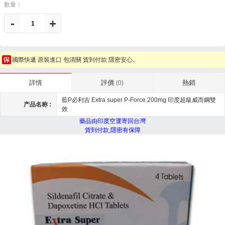
數量：
-
+
國際快遞 原裝進口 包清關 貨到付款 隱密安心。
評價
熱銷
詳情
(0)
藍P必利吉 Extra super P-Force 200mg 印度超級威而鋼雙
产品名称 :
效
藥品由印度空運寄回台灣
貨到付款,隱密有保障