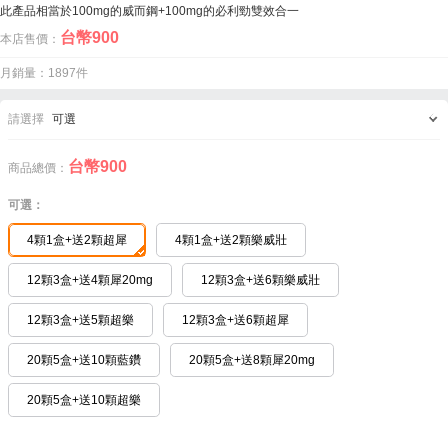
此產品相當於100mg的威而鋼+100mg的必利勁雙效合一
台幣
900
本店售價：
月銷量：1897件
請選擇
可選
台幣
900
商品總價：
可選：
4顆1盒+送2顆超犀
4顆1盒+送2顆樂威壯
12顆3盒+送4顆犀20mg
12顆3盒+送6顆樂威壯
12顆3盒+送5顆超樂
12顆3盒+送6顆超犀
20顆5盒+送10顆藍鑽
20顆5盒+送8顆犀20mg
20顆5盒+送10顆超樂