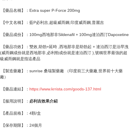
【藥品名稱】：Extra super P-Force 200mg
【中文名稱】：藍P必利吉,超級威而鋼,印度威而鋼,普麗吉
【藥品成份】：100mg西地那非Sildenafil + 100mg達泊西汀Dapoxetine
【藥品功效】：雙效,助勃+延時 ,西地那非是助勃起 + 達泊西汀是治早洩
(威而鋼成份就是西地那非,必利勁成份就是達泊西汀 ),號稱世界最強的超
級威而鋼就是指這產品
【製造藥廠】：sunrise 桑瑞製藥廠 （印度前三大藥廠,世界前十大藥
廠）
【藥品連結】：
https://
www.krrista.com
/goods-137.html
【服用說明】：
必利吉效果介紹
【產品規格】：4顆/盒
【保存期限】：24個月