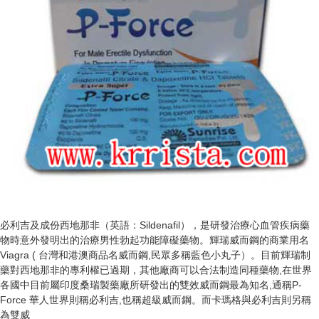
必利吉及成份西地那非（英語：Sildenafil），是研發治療心血管疾病藥
物時意外發明出的治療男性勃起功能障礙藥物。輝瑞威而鋼的商業用名
Viagra ( 台灣和港澳商品名威而鋼,民眾多稱藍色小丸子）。目前輝瑞制
藥對西地那非的專利權已過期，其他廠商可以合法制造同種藥物,在世界
各國中目前屬印度桑瑞製藥廠所研發出的雙效威而鋼最為知名,通稱P-
Force 華人世界則稱必利吉,也稱超級威而鋼。而
卡瑪格
與必利吉則另稱
為雙威